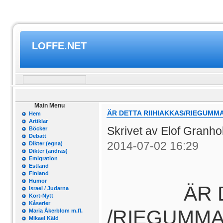
LOFFE.NET
Main Menu
ÄR DETTA RIIHIAKKAS/RIEGUMM
Hem
Artiklar
Skrivet av Elof Granh
Böcker
Debatt
2014-07-02 16:29
Dikter (egna)
Dikter (andras)
Emigration
Estland
Finland
Humor
ÄR DETT
Israel / Judarna
Kort-Nytt
Kåserier
/RIEGUMM
Maria Åkerblom m.fl.
Mikael Käld