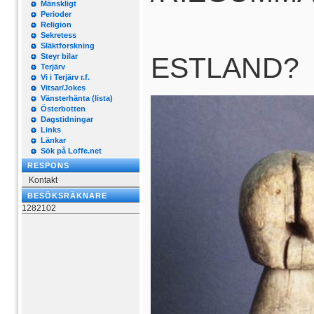
Mänskligt
Perioder
KUSIN
Religion
Sekretess
Släktforskning
ESTLAND?
Steyr bilar
Terjärv
Vi i Terjärv r.f.
Vitsar/Jokes
Vänsterhänta (lista)
Österbotten
Dagstidningar
Links
Länkar
Sök på Loffe.net
RESPONS
Kontakt
BESÖKSRÄKNARE
1282102