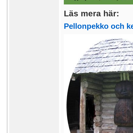
Läs mera här:
Pellonpekko och ke