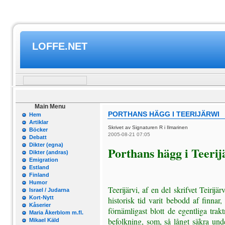
LOFFE.NET
Main Menu
PORTHANS HÄGG I TEERIJÄRWI
Hem
Artiklar
Skrivet av Signaturen R i Ilmarinen
Böcker
2005-08-21 07:05
Debatt
Dikter (egna)
Porthans hägg i Teerij
Dikter (andras)
Emigration
Estland
Finland
Humor
Teerijärvi, af en del skrifvet Teirij
Israel / Judarna
Kort-Nytt
historisk tid varit bebodd af finna
Kåserier
förnämligast blott de egentliga tra
Maria Åkerblom m.fl.
befolkning, som, så långt säkra unde
Mikael Käld