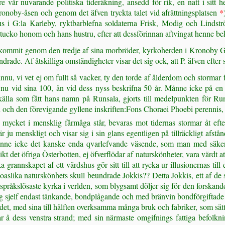
öre vår nuvarande politiska tideräkning, ansedd för rik, en natt i si
ronoby-åsen och genom det äfven tryckta talet vid afrättningsplatsen
*
i G:la Karleby, ryktbarblefna soldaterna Frisk, Modig och Lindström, 
tucko honom och hans hustru, efter att dessförinnan aftvingat henne be
n kommit genom den tredje af sina morbröder, kyrkoherden i Kronoby Gust
ndrade. Af åtskilliga omständigheter visar det sig ock, att P. äfven efter
nu, vi vet ej om fullt så vacker, ty den torde af ålderdom och stormar f
nu vid sina 100, än vid dess nyss beskrifna 50 år. Månne icke på en t
källa som fått hans namn på Runsala, gjorts till medelpunkten för R
n och den förevigande gyllene inskriften:Fons Choraei Phoebi perennis, 
ycket i mensklig fårmåga står, bevaras mot tidernas stormar åt efterv
r ju menskligt och visar sig i sin glans egentligen på tillräckligt afstån
ånne icke det kanske enda qvarlefvande väsende, som man med säkerhe
 likt det öfriga Österbotten, ej öfverflödar af naturskönheter, vara vä
ka grannskapet af ett värdshus gör sitt till att rycka ur illusionernas ti
aslika naturskönhets skull beundrade Jokkis?? Detta Jokkis, ett af de
nspråkslösaste kyrka i verlden, som blygsamt döljer sig för den forskan
g sjelf endast tänkande, bondplågande och med bränvin bondförgiftade sv
andet, med sina till hälften overksamma många bruk och fabriker, som sätt
ar å dess venstra strand; med sin närmaste omgifnings fattiga befolkning