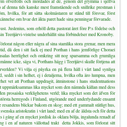
tt hem öfverfölls och mördades af de, genom det grymma i sjelfva
) af denna tids kanske mest framstående och snillrike prestman i
hvilka, för att sätta skolmästaren ur stånd till försvar, först
kännelse om hvar det äkta paret hade sina penningar förvarade.
. Juslenius, som erhöll detta pastorat året före P:s födelse och
 sin Teerijärvi-vistelse underhållit sina förbindelser med Kronoby.
örlorat någon eller några af sina stamlika stora grenar, men mera
id, då den i sitt fack ej med Porthan i hans jemförlige Choraei
unsalas herrlighet och omkring sitt nog sparsamma och grumliga
månne icke, säga vi, Porthans hägg i Teerijärvi skulle förtjena att
erlden? Vi vilja ej påyrka en på flera håll i vårt land synliga
d, seddt i sin helhet, ej i detaljerna, hvilka ofta äro lumpna, men
t vet att Porthan uppdragit, åtminstone i hans studentnations
rdt att uppmärksammas lika mycket som den nämnda källan med dess
ll den prosaiska verklighetens verld; lika mycket som det äfven för
 största herregods i Finland, utgörande med underlydande ensamt
de resandens blickar bakom en skog; med ett gammalt ståtligt hus,
enska aristokratin i vårt land; med en af de äldsta och för detta
s i gång af en mycket jordisk ås oklara bölja, ingalunda renadt af
 i en af naturen vällottad trakt  detta Jokkis, som förlorat sitt