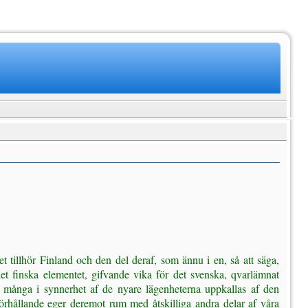
 det tillhör Finland och den del deraf, som ännu i en, så att säga,
det finska elementet, gifvande vika för det svenska, qvarlämnat
ska många i synnerhet af de nyare lägenheterna uppkallas af den
 förhållande eger deremot rum med åtskilliga andra delar af våra