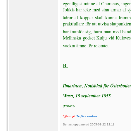
egentligast minne af Choraeus, inger 
Jokkis har icke med sina armar af sje
ådror af koppar skall kunna framm
praktfullare för att utvisa slutpunkt
har framför sig, huru man med band 
Mellinska godset Kulju vid Kulovesis 
vackra ämne för referatet.
R.
Ilmarinen, Notisblad för Österbotte
Wasa, 15 september 1855
(EG2005)
Terjärv webben
*)finns på
Senast uppdaterad 2005-08-22 12:11