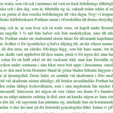
en vestra, som väl ock i urminnes tid varit en finsk befolknings tillhörig
enska och i den dag, som är, bibehålla sig så, oaktadt redan sekler af 
s en gnista af den svenska befolkningen till våra dagar. Nog! vi hoppas
e finske häfdeforskaren Porthans namn i öfverskriften till denna obetydlig
kning och är, sp som hvar och en torde vetas, ett kapell under Krono
gna ungefär 3 ½ mil från hafvet och från moderkyrkan, nära till utlo
. Porthan under sin studentatid såsom lärare för dåvarande kapellane
e, hvilket vi för ögonblicket ej hafva tillgång till, att der efterse nam
n, då den stora, nu således 100-åriga hägg, som bär hans namn. Att d
, skulle varit upphofvet till dess namn, påstå vi för ingen del, utan ha
, redan för ett halft sekel ett det vackraste träd, man kan föreställ
yskon under somrarna i sina lekar mest bott uppe i densamma, emedan 
a av den med hvita blommor bland de gröna bladen fullsatta häggens do
 är så tjusningsfull. Deras fader, en samtida vid akademien i Åbo me
 tid vid akademin nästan allrådige, till börden tavastländske Porthan 
 redan åldrige kyrkoväktaren, som i sina ungdomsår här mycket lefv
ssamlif. Intresserar det någon att veta vidare om denne P:s barndo
t han nu enligt naturens ordning är död, men att kanske någon av hans s
rån den tid, vår sagesman kan påminna sig, innehade han sin kommunal
medan vi åter äro inne på det historiskt-genealogiska fältet  kunna vi g