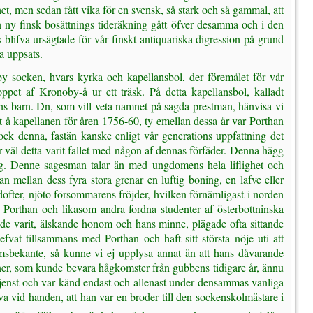
het, men sedan fått vika för en svensk, så stark och så gammal, att
en ny finsk bosättnings tideräkning gått öfver desamma och i den
 blifva ursägtade för vår finskt-antiquariska digression på grund
a uppsats.
by socken, hvars kyrka och kapellansbol, der föremålet för vår
ppet af Kronoby-å ur ett träsk. På detta kapellansbol, kalladt
ns barn. Dn, som vill veta namnet på sagda prestman, hänvisa vi
net å kapellanen för åren 1756-60, ty emellan dessa år var Porthan
ock denna, fastän kanske enligt vår generations uppfattning det
r väl detta varit fallet med någon af dennas förfäder. Denna hägg
a sig. Denne sagesman talar än med ungdomens hela liflighet och
mellan dess fyra stora grenar en luftig boning, en lafve eller
fter, njöto försommarens fröjder, hvilken förnämligast i norden
d Porthan och likasom andra fordna studenter af österbottninska
hade varit, älskande honom och hans minne, plägade ofta sittande
at tillsammans med Porthan och haft sitt största nöje uti att
msbekante, så kunne vi ej upplysa annat än att hans dåvarande
öner, som kunde bevara hågkomster från gubbens tidigare år, ännu
tjenst och var känd endast och allenast under densammas vanliga
ifva vid handen, att han var en broder till den sockenskolmästare i