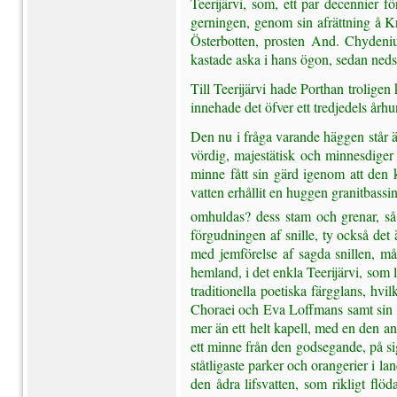
Teerijärvi, som, ett par decennier f
gerningen, genom sin afrättning å K
Österbotten, prosten And. Chydenius 
kastade aska i hans ögon, sedan neds
Till Teerijärvi hade Porthan trolige
innehade det öfver ett tredjedels århu
Den nu i fråga varande häggen står än
vördig, majestätisk och minnesdiger 
minne fått sin gärd igenom att den 
vatten erhållit en huggen granitbassi
omhuldas? dess stam och grenar, så m
förgudningen af snille, ty också det ä
med jemförelse af sagda snillen, m
hemland, i det enkla Teerijärvi, som
traditionella poetiska färgglans, hvil
Choraei och Eva Loffmans samt sin o
mer än ett helt kapell, med en den a
ett minne från den godsegande, på si
ståtligaste parker och orangerier i l
den ådra lifsvatten, som rikligt flöd