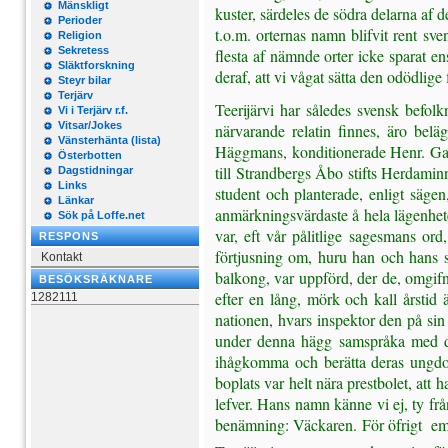
Mänskligt
kuster, särdeles de södra delarna af d
Perioder
t.o.m. orternas namn blifvit rent sv
Religion
Sekretess
flesta af nämnde orter icke sparat en
Släktforskning
deraf, att vi vågat sätta den odödlig
Steyr bilar
Terjärv
Teerijärvi har således svensk befol
Vi i Terjärv r.f.
Vitsar/Jokes
närvarande relatin finnes, äro belä
Vänsterhänta (lista)
Häggmans, konditionerade Henr. Gabr
Österbotten
till Strandbergs Åbo stifts Herdaminn
Dagstidningar
Links
student och planterade, enligt säge
Länkar
anmärkningsvärdaste å hela lägenheten
Sök på Loffe.net
var, eft vår pålitlige sagesmans ord
RESPONS
förtjusning om, huru han och hans s
Kontakt
balkong, var uppförd, der de, omgifn
BESÖKSRÄKNARE
efter en lång, mörk och kall årstid
1282111
nationen, hvars inspektor den på sin
under denna hägg samspråka med den
ihågkomma och berätta deras ungdom
boplats var helt nära prestbolet, at
lefver. Hans namn känne vi ej, ty f
benämning: Väckaren. För öfrigt  e