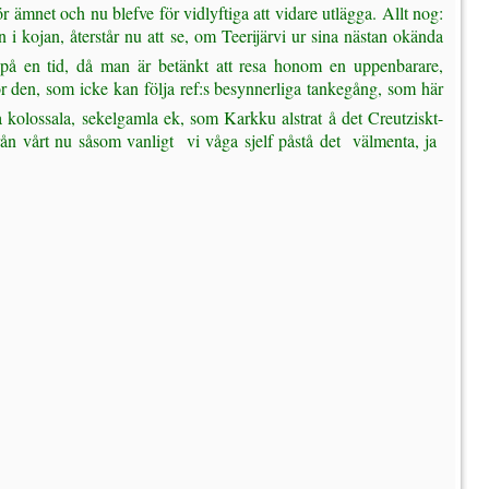
 ämnet och nu blefve för vidlyftiga att vidare utlägga. Allt nog:
i kojan, återstår nu att se, om Teerijärvi ur sina nästan okända
å en tid, då man är betänkt att resa honom en uppenbarare,
för den, som icke kan följa ref:s besynnerliga tankegång, som här
kolossala, sekelgamla ek, som Karkku alstrat å det Creutziskt-
 vårt nu såsom vanligt  vi våga sjelf påstå det  välmenta, ja 