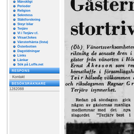
Mänskligt
Perioder
Religion
Sekretess
Släktforskning
Steyr bilar
Terjärv
Vi i Terjärv r.f.
Vitsar/Jokes
Vänsterhänta (lista)
Österbotten
Dagstidningar
Links
Länkar
Sök på Loffe.net
RESPONS
Kontakt
BESÖKSRÄKNARE
1282088