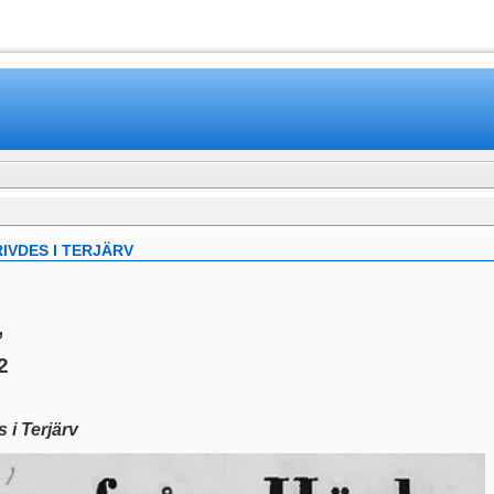
www.mamboteam.com
IVDES I TERJÄRV
,
2
 i Terjärv