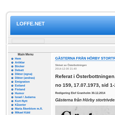
LOFFE.NET
Main Menu
GÄSTERNA FRÅN HÖRBY STORTR
Hem
Artiklar
Skrivet av Österbottningen
Böcker
2014-12-30 21:40
Debatt
Dikter (egna)
Referat i Österbottningen
Dikter (andras)
Emigration
no 159, 17.07.1973, sid 1-
Estland
Finland
Redigering Elof Granholm 30.12.2014
Humor
Israel / Judarna
Gästerna från Hörby stortrivdes
Kort-Nytt
Kåserier
Maria Åkerblom m.fl.
Mikael Käld