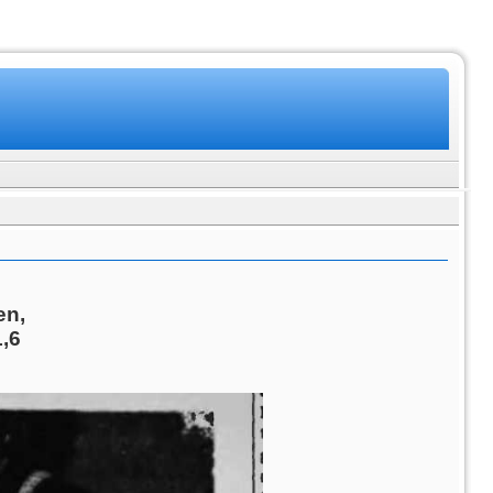
en,
1,6