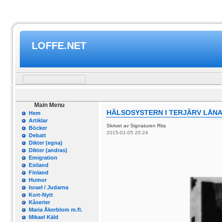
LOFFE.NET
Main Menu
HÄLSOSYSTERN I TERJÄRV LÅNA
Hem
Artiklar
Skrivet av Signaturen Rita
Böcker
2015-01-05 20:24
Debatt
Dikter (egna)
Dikter (andras)
Emigration
Estland
Finland
Humor
Israel / Judarna
Kort-Nytt
Kåserier
Maria Åkerblom m.fl.
Mikael Käld