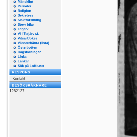
Mänskligt
Perioder
Religion
Sekretess
Släktforskning
Steyr bilar
Terjärv
Vi i Terjärv r.f.
Vitsar/Jokes
Vänsterhänta (lista)
Österbotten
Dagstidningar
Links
Länkar
Sök på Loffe.net
RESPONS
Kontakt
BESÖKSRÄKNARE
1282127