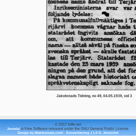
Jakobstads Tidning, no 49, 04.05.1939, sid 3
© 2017 loffe.net
is Free Software released under the GNU General Public License.
Joomla!
Design by Mamboteam.com!
Konvertierung J 1.5 O. Jentschel
-