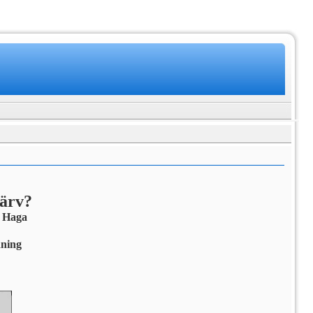
järv?
 Haga
dning