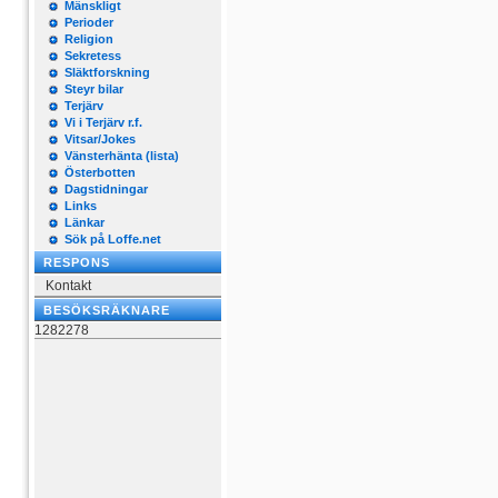
Mänskligt
Perioder
Religion
Sekretess
Släktforskning
Steyr bilar
Terjärv
Vi i Terjärv r.f.
Vitsar/Jokes
Vänsterhänta (lista)
Österbotten
Dagstidningar
Links
Länkar
Sök på Loffe.net
RESPONS
Kontakt
BESÖKSRÄKNARE
1282278