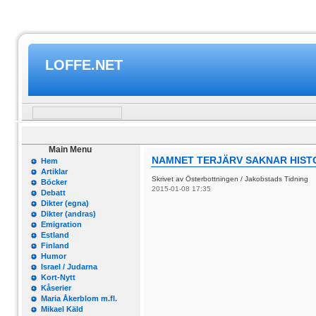
LOFFE.NET
Main Menu
NAMNET TERJÄRV SAKNAR HIST
Hem
Artiklar
Skrivet av Österbottningen / Jakobstads Tidning
Böcker
2015-01-08 17:35
Debatt
Dikter (egna)
Dikter (andras)
Emigration
Estland
Finland
Humor
Israel / Judarna
Kort-Nytt
Kåserier
Maria Åkerblom m.fl.
Mikael Käld