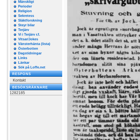
Mänskligt
Perioder
Religion
Sekretess
Släktforskning
Steyr bilar
Terjärv
Vi i Terjärv r.f.
Vitsar/Jokes
Vänsterhänta (lista)
Österbotten
Dagstidningar
Links
Länkar
Sök på Loffe.net
RESPONS
Kontakt
BESÖKSRÄKNARE
1282185