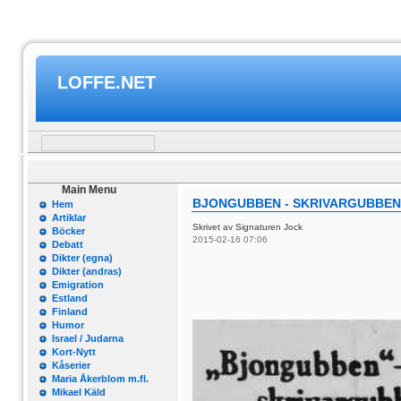
LOFFE.NET
Main Menu
BJONGUBBEN - SKRIVARGUBBEN
Hem
Artiklar
Skrivet av Signaturen Jock
Böcker
2015-02-16 07:06
Debatt
Dikter (egna)
Dikter (andras)
Emigration
Estland
Finland
Humor
Israel / Judarna
Kort-Nytt
Kåserier
Maria Åkerblom m.fl.
Mikael Käld