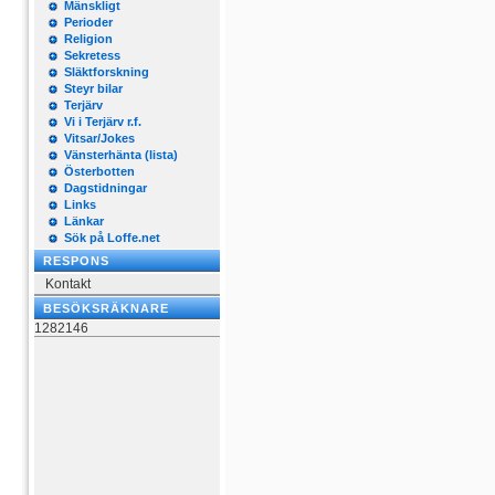
Mänskligt
Perioder
Religion
Sekretess
Släktforskning
Steyr bilar
Terjärv
Vi i Terjärv r.f.
Vitsar/Jokes
Vänsterhänta (lista)
Österbotten
Dagstidningar
Links
Länkar
Sök på Loffe.net
RESPONS
Kontakt
BESÖKSRÄKNARE
1282146