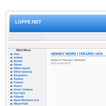
LOFFE.NET
Main Menu
HEMSKT MORD I TERJÄRV 1915
Hem
Artiklar
Skrivet av Tidningen Jakobstad
Böcker
2015-04-28 19:57
Debatt
Dikter (egna)
Dikter (andras)
Emigration
Estland
Finland
Humor
Israel / Judarna
Kort-Nytt
Kåserier
Maria Åkerblom m.fl.
Mikael Käld