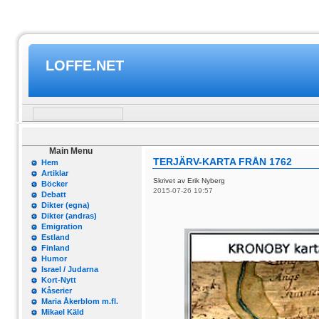
LOFFE.NET
Main Menu
TERJÄRV-KARTA FRÅN 1762
Hem
Artiklar
Skrivet av Erik Nyberg
Böcker
2015-07-26 19:57
Debatt
Dikter (egna)
Dikter (andras)
Emigration
Estland
Finland
Humor
Israel / Judarna
Kort-Nytt
Kåserier
Maria Åkerblom m.fl.
Mikael Käld