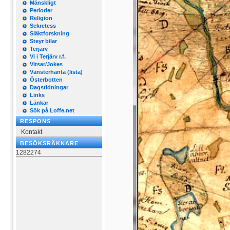
Mänskligt
Perioder
Religion
Sekretess
Släktforskning
Steyr bilar
Terjärv
Vi i Terjärv r.f.
Vitsar/Jokes
Vänsterhänta (lista)
Österbotten
Dagstidningar
Links
Länkar
Sök på Loffe.net
RESPONS
Kontakt
BESÖKSRÄKNARE
1282274