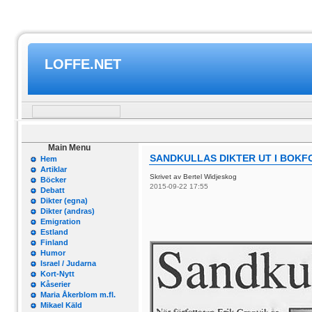
LOFFE.NET
Main Menu
SANDKULLAS DIKTER UT I BOK
Hem
Artiklar
Skrivet av Bertel Widjeskog
Böcker
2015-09-22 17:55
Debatt
Dikter (egna)
Dikter (andras)
Emigration
Estland
Finland
Humor
Israel / Judarna
Kort-Nytt
Kåserier
Maria Åkerblom m.fl.
Mikael Käld