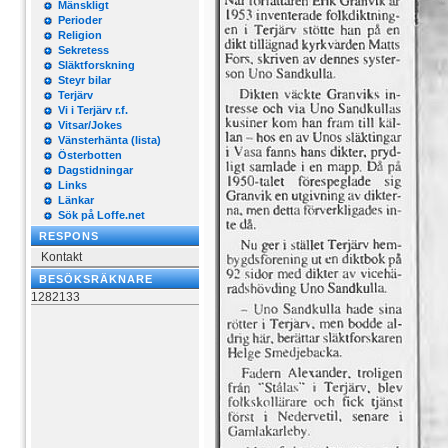
Mänskligt
Perioder
Religion
Sekretess
Släktforskning
Steyr bilar
Terjärv
Vi i Terjärv r.f.
Vitsar/Jokes
Vänsterhänta (lista)
Österbotten
Dagstidningar
Links
Länkar
Sök på Loffe.net
RESPONS
Kontakt
BESÖKSRÄKNARE
1282133