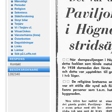
Mänskligt
Perioder
Religion
Sekretess
Släktforskning
Steyr bilar
Terjärv
Vi i Terjärv r.f.
Vitsar/Jokes
Vänsterhänta (lista)
Österbotten
Dagstidningar
Links
Länkar
Sök på Loffe.net
RESPONS
Kontakt
BESÖKSRÄKNARE
1282340