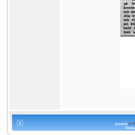
is F
Joomla!
Desig