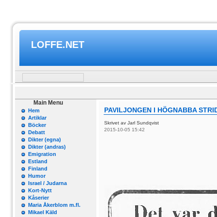
LOFFE.NET
Main Menu
PAVILJONGEN I HÖGNABBA STRI
Hem
Artiklar
Skrivet av Jarl Sundqvist
Böcker
2015-10-05 15:42
Debatt
Dikter (egna)
Dikter (andras)
Emigration
Estland
Finland
Humor
Israel / Judarna
Kort-Nytt
Kåserier
Maria Åkerblom m.fl.
Mikael Käld