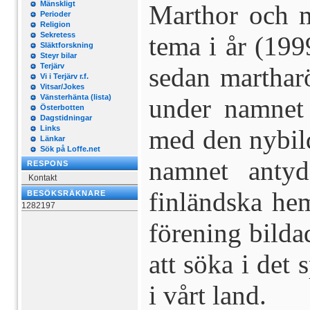
Mänskligt
Marthor och ma
Perioder
Religion
Sekretess
tema i år (199
Släktforskning
Steyr bilar
Terjärv
sedan marthar
Vi i Terjärv r.f.
Vitsar/Jokes
Vänsterhänta (lista)
under namne
Österbotten
Dagstidningar
Links
med den nybil
Länkar
Sök på Loffe.net
namnet antyd
RESPONS
Kontakt
finländska hem
BESÖKSRÄKNARE
1282197
förening bilda
att söka i det
i vårt land.