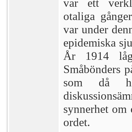
var ett verk
otaliga gånge
var under den
epidemiska sj
År 1914 låg
Småbönders på
som då hä
diskussionsä
synnerhet om d
ordet.