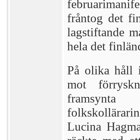
februarimani
fråntog det fi
lagstiftande m
hela det finlän
På olika håll 
mot förryskn
framsynta 
folkskollära
Lucina Hagman