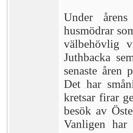
Under årens
husmödrar som 
välbehövlig v
Juthbacka se
senaste åren 
Det har småni
kretsar firar 
besök av Öste
Vanligen har 