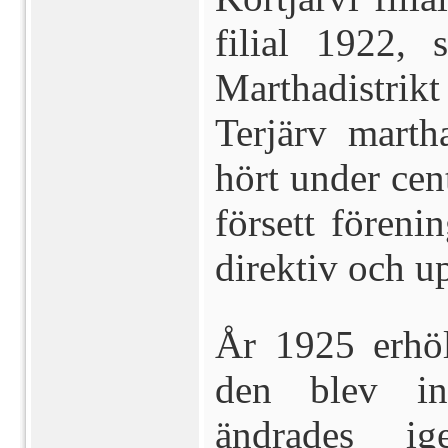
filial 1922,
Marthadistri
Terjärv marth
hört under cen
försett föreni
direktiv och u
År 1925 erhöl
den blev inr
ändrades i