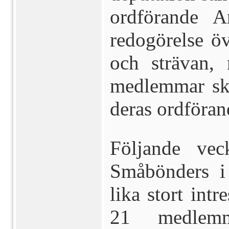
ordförande A
redogörelse ö
och strävan,
medlemmar skr
deras ordföran
Följande vec
Småbönders i
lika stort int
21 medlemm