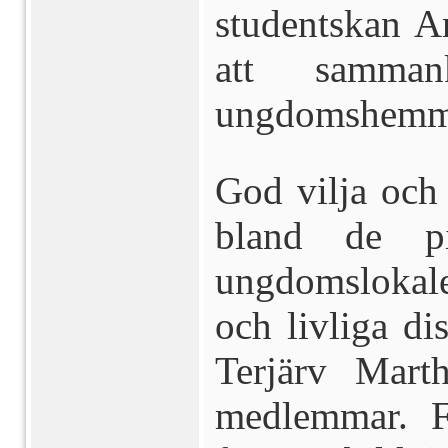
studentskan A
att samma
ungdomshemmet
God vilja och 
bland de p
ungdomslokal
och livliga di
Terjärv Mart
medlemmar. F