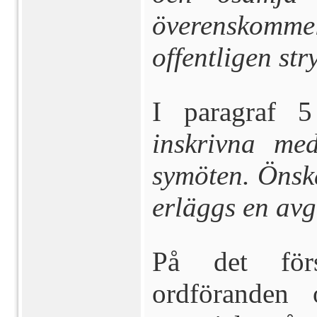
överenskomme
offentligen str
I paragraf 5
inskrivna me
symöten. Önsk
erläggs en avg
På det förs
ordföranden 