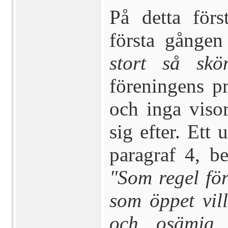
På detta för
första gånge
stort så skö
föreningens pr
och inga viso
sig efter. Ett 
paragraf 4, be
"Som regel fö
som öppet vill 
och osämja 