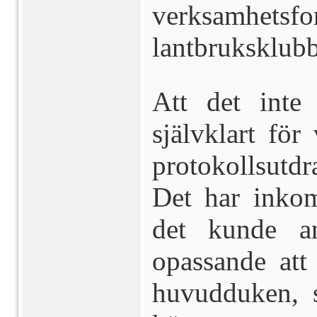
verksamh
lantbruksklub
Att det inte
självklart för
protokollsutd
Det har inko
det kunde an
opassande att
huvudduken, s