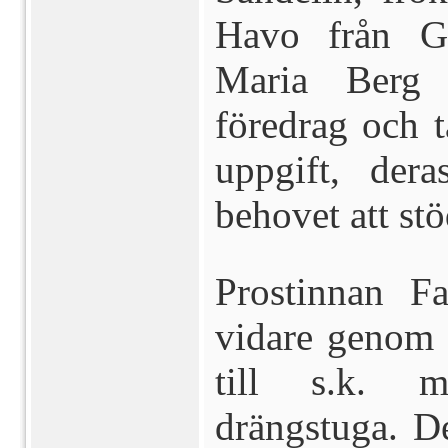
Havo från Ga
Maria Berg 
föredrag och 
uppgift, der
behovet att st
Prostinnan F
vidare genom 
till s.k. m
drängstuga. De