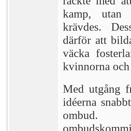
räckte med at
kamp, utan 
krävdes. Des
därför att bil
väcka fosterl
kvinnorna och 
Med utgång fr
idéerna snabb
ombud. 
ombudskommitt