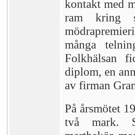
kontakt med ma
ram kring s
mödrapremie
många telnin
Folkhälsan 
diplom, en an
av firman Gra
På årsmötet 19
två mark. 