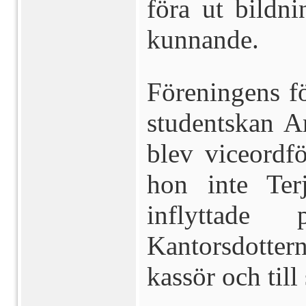
föra ut bildn
kunnande.
Föreningens f
studentskan A
blev viceordf
hon inte Ter
inflyttade 
Kantorsdotter
kassör och till