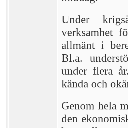
Under krig
verksamhet f
allmänt i ber
Bl.a. underst
under flera år
kända och okän
Genom hela ma
den ekonomisk