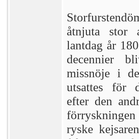
Storfurstend
åtnjuta stor
lantdag år 180
decennier bl
missnöje i de
utsattes för 
efter den and
förryskningen
ryske kejsaren