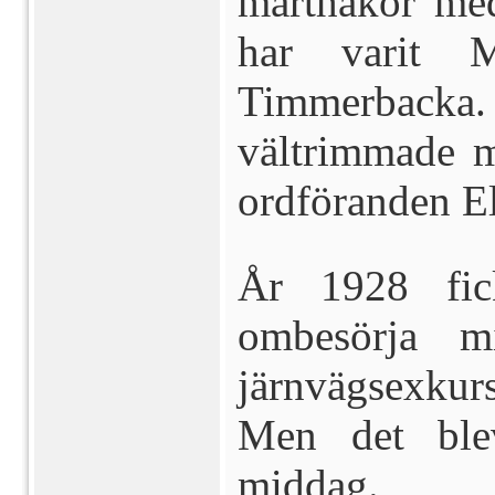
marthakör med
har varit 
Timmerbacka.
vältrimmade m
ordföranden El
År 1928 fic
ombesörja m
järnvägsexkur
Men det ble
middag.