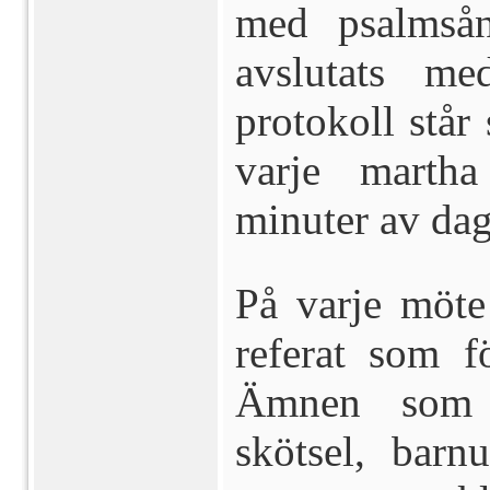
med psalmsån
avslutats me
protokoll står 
varje marth
minuter av dag
På varje möte 
referat som fö
Ämnen som d
skötsel, barn