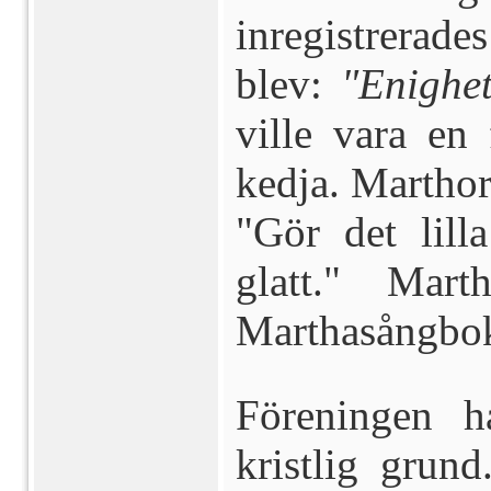
inregistrerade
blev:
"Enighet
ville vara en
kedja. Marthorn
"Gör det lil
glatt." Mar
Marthasångbo
Föreningen h
kristlig grund