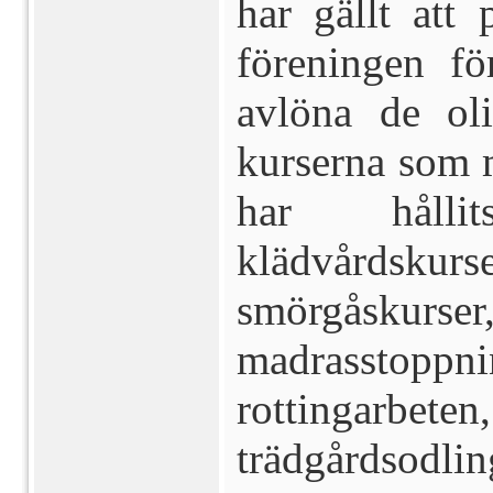
har gällt att 
föreningen fö
avlöna de oli
kurserna som m
har hållit
klädvårdsku
smörgåskur
madrasstopp
rottingar
trädgårdsodlin