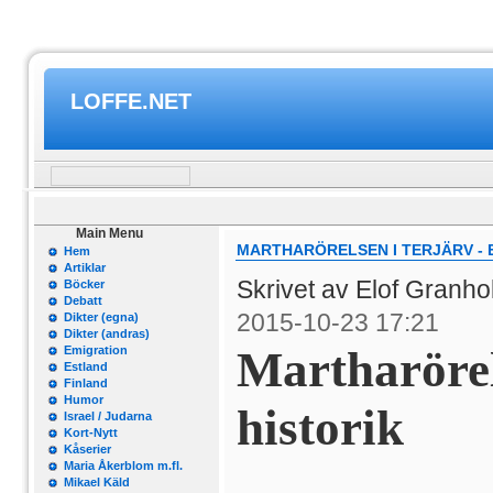
LOFFE.NET
Main Menu
MARTHARÖRELSEN I TERJÄRV - 
Hem
Artiklar
Skrivet av Elof Granh
Böcker
Debatt
2015-10-23 17:21
Dikter (egna)
Dikter (andras)
Martharörel
Emigration
Estland
Finland
Humor
historik
Israel / Judarna
Kort-Nytt
Kåserier
Maria Åkerblom m.fl.
Mikael Käld