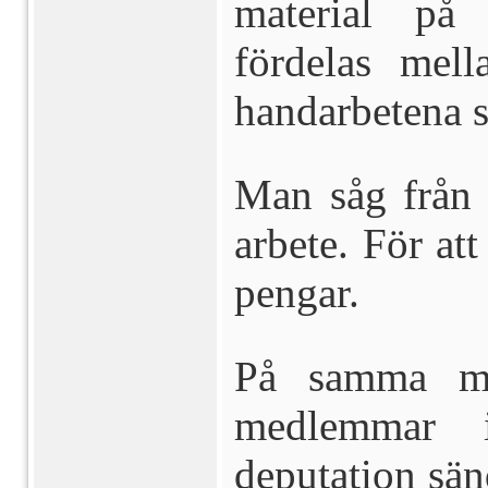
material på
fördelas mel
handarbetena sk
Man såg från f
arbete. För at
pengar.
På samma mö
medlemmar 
deputation sän