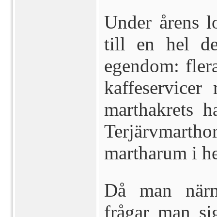
Under årens l
till en hel d
egendom: flera
kaffeservicer
marthakrets h
Terjärvmartho
martharum i h
Då man närma
frågar man sig