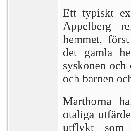
Ett typiskt e
Appelberg re
hemmet, först
det gamla h
syskonen och d
och barnen oc
Marthorna ha
otaliga utfärd
utflykt som