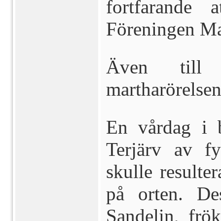
fortfarande
Föreningen Ma
Även till
martharörelsen 
En vårdag i b
Terjärv av f
skulle resulte
på orten. De
Sandelin, frö