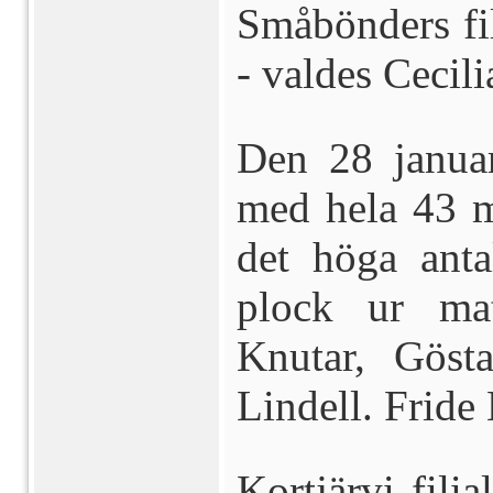
Småbönders fil
- valdes Cecil
Den 28 januar
med hela 43 m
det höga anta
plock ur mat
Knutar, Göst
Lindell. Fride
Kortjärvi fil