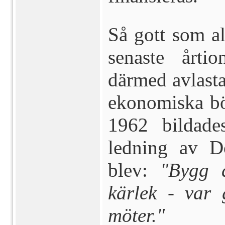
Så gott som a
senaste årti
därmed avlasta
ekonomiska bö
1962 bildade
ledning av D
blev:
"Bygg 
kärlek - var
möter."