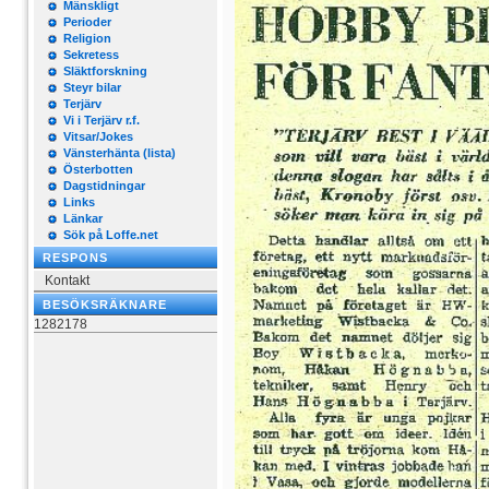
Mänskligt
Perioder
Religion
Sekretess
Släktforskning
Steyr bilar
Terjärv
Vi i Terjärv r.f.
Vitsar/Jokes
Vänsterhänta (lista)
Österbotten
Dagstidningar
Links
Länkar
Sök på Loffe.net
RESPONS
Kontakt
BESÖKSRÄKNARE
1282178