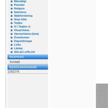
Mänskligt
Perioder
Religion
Sekretess
Släktforskning
Steyr bilar
Terjärv
Vi i Terjärv r.f.
Vitsar/Jokes
Vänsterhänta (lista)
Österbotten
Dagstidningar
Links
Länkar
Sök på Loffe.net
RESPONS
Kontakt
BESÖKSRÄKNARE
1282276