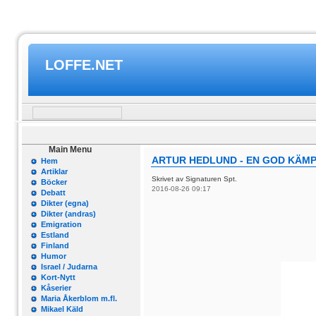
LOFFE.NET
Main Menu
ARTUR HEDLUND - EN GOD KÄM
Hem
Artiklar
Skrivet av Signaturen Spt.
Böcker
2016-08-26 09:17
Debatt
Dikter (egna)
Dikter (andras)
Emigration
Estland
Finland
Humor
Israel / Judarna
Kort-Nytt
Kåserier
Maria Åkerblom m.fl.
Mikael Käld