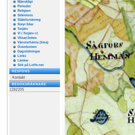
Mänskligt
Perioder
Religion
Sekretess
Släktforskning
Steyr bilar
Terjärv
Vi i Terjärv r.f.
Vitsar/Jokes
Vänsterhänta (lista)
Österbotten
Dagstidningar
Links
Länkar
Sök på Loffe.net
RESPONS
Kontakt
BESÖKSRÄKNARE
1282205