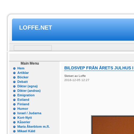
LOFFE.NET
Main Menu
BILDSVEP FRÅN ÅRETS JULHUS 
Hem
Artiklar
Skrivet av Loffe
Böcker
2016-12-05 12:27
Debatt
Dikter (egna)
Dikter (andras)
Emigration
Estland
Finland
Humor
Israel / Judarna
Kort-Nytt
Kåserier
Maria Åkerblom m.fl.
Mikael Käld