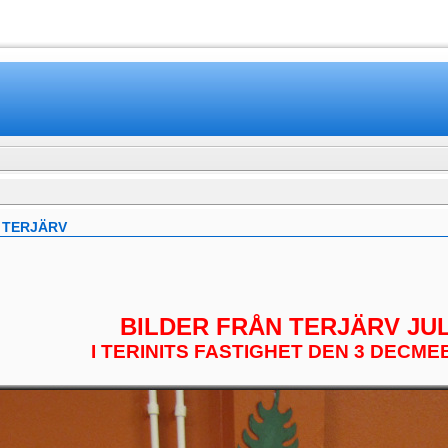
www.mamboteam.com
I TERJÄRV
BILDER FRÅN TERJÄRV JU
I TERINITS FASTIGHET DEN 3 DECME