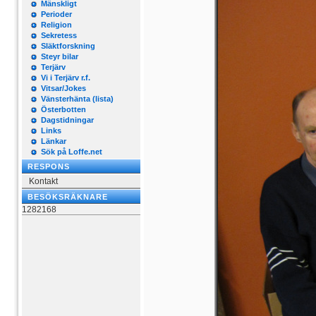
Mänskligt
Perioder
Religion
Sekretess
Släktforskning
Steyr bilar
Terjärv
Vi i Terjärv r.f.
Vitsar/Jokes
Vänsterhänta (lista)
Österbotten
Dagstidningar
Links
Länkar
Sök på Loffe.net
RESPONS
Kontakt
BESÖKSRÄKNARE
1282168