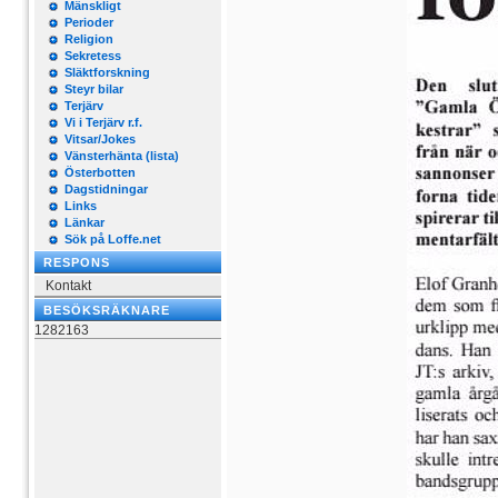
Mänskligt
Perioder
Religion
Sekretess
Släktforskning
Steyr bilar
Terjärv
Vi i Terjärv r.f.
Vitsar/Jokes
Vänsterhänta (lista)
Österbotten
Dagstidningar
Links
Länkar
Sök på Loffe.net
RESPONS
Kontakt
BESÖKSRÄKNARE
1282163