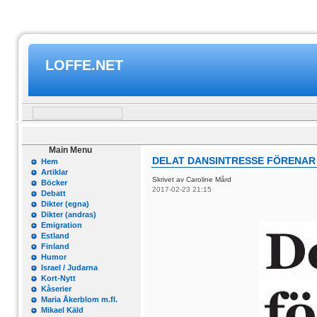
LOFFE.NET
Main Menu
DELAT DANSINTRESSE FÖRENAR
Hem
Artiklar
Skrivet av Caroline Mård
Böcker
2017-02-23 21:15
Debatt
Dikter (egna)
Dikter (andras)
Emigration
Estland
Finland
Humor
Israel / Judarna
Kort-Nytt
Kåserier
Maria Åkerblom m.fl.
Mikael Käld