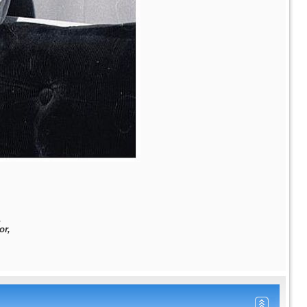
,
or,