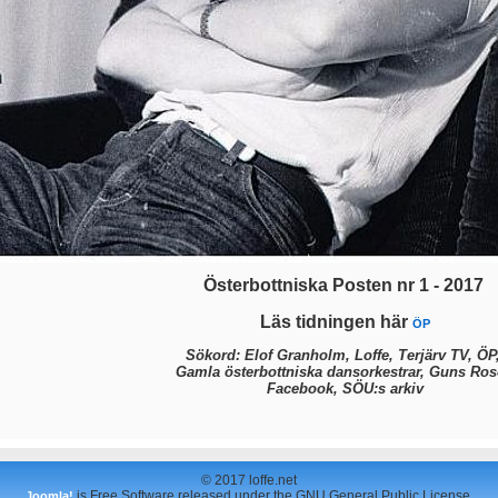
Österbottniska Posten nr 1 - 2017
Läs tidningen här
ÖP
Sökord: Elof Granholm, Loffe, Terjärv TV, ÖP
Gamla österbottniska dansorkestrar, Guns Ros
Facebook, SÖU:s arkiv
© 2017 loffe.net
is Free Software released under the GNU General Public License.
Joomla!