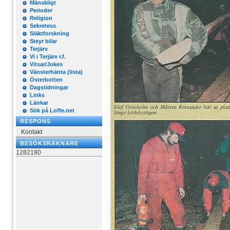
Mänskligt
Perioder
Religion
Sekretess
Släktforskning
Steyr bilar
Terjärv
Vi i Terjärv r.f.
Vitsar/Jokes
Vänsterhänta (lista)
Österbotten
Dagstidningar
Links
Länkar
Sök på Loffe.net
RESPONS
Kontakt
BESÖKSRÄKNARE
1282180