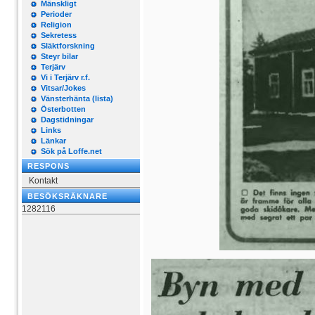
Mänskligt
Perioder
Religion
Sekretess
Släktforskning
Steyr bilar
Terjärv
Vi i Terjärv r.f.
Vitsar/Jokes
Vänsterhänta (lista)
Österbotten
Dagstidningar
Links
Länkar
Sök på Loffe.net
RESPONS
Kontakt
BESÖKSRÄKNARE
1282116