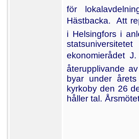
för lokalavdeln
Hästbacka.  Att r
i Helsingfors i a
statsuniversitet
ekonomie­rådet J.
återupplivande av
byar under årets
kyrkoby den 26 de
håller tal. Årsmötet