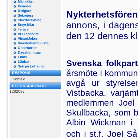
Mänskligt
Perioder
Religion
Nykterhetsföre
Sekretess
Släktforskning
annons, i dagens
Steyr bilar
Terjärv
den 12 dennes kl.
Vi i Terjärv r.f.
Vitsar/Jokes
Vänsterhänta (lista)
Österbotten
Dagstidningar
Links
Svenska folkpart
Länkar
Sök på Loffe.net
årsmöte i kommunal
RESPONS
Kontakt
avgå ur styrelse
BESÖKSRÄKNARE
Vistbacka, varjämt
1282093
med­lemmen Joel S
Skullbacka, som b
Albin Wickman i s
och i st.f. Joel Så