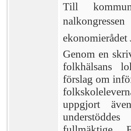
Till komm
nalkongressen
ekonomierådet J
Genom en skriv
folkhälsans lo
förslag om infö
folkskoleleverna
uppgjort äve
understödde
fullmäktige.