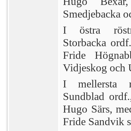
Hugo Bexar
Smedjebacka oc
I östra röst
Storbacka ordf
Fride Högna
Vidjeskog och 
I mellersta 
Sundblad ordf.
Hugo Särs, me
Fride Sand­vik 