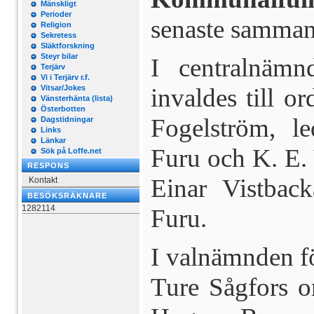
Mänskligt
Perioder
senaste sammant
Religion
Sekretess
Släktforskning
Steyr bilar
I centralnäm
Terjärv
Vi i Terjärv r.f.
Vitsar/Jokes
invaldes till or
Vänsterhänta (lista)
Österbotten
Fogelström, l
Dagstidningar
Links
Länkar
Furu och K. E. 
Sök på Loffe.net
RESPONS
Einar Vistbac
Kontakt
BESÖKSRÄKNARE
1282114
Furu.
I valnämnden fö
Ture Sågfors or