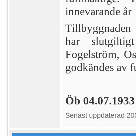
innevarande år
Tillbyggnaden 
har slutgilti
Fogelström, O
godkändes av f
Öb 04.07.1933
Senast uppdaterad 20