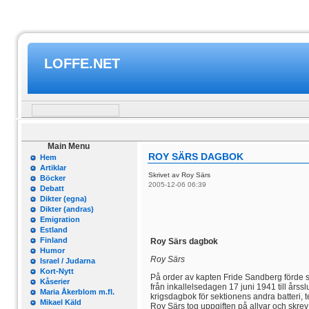
LOFFE.NET
Main Menu
ROY SÄRS DAGBOK
Hem
Artiklar
Skrivet av Roy Särs
Böcker
2005-12-06 06:39
Debatt
Dikter (egna)
Dikter (andras)
Emigration
Estland
Finland
Roy Särs dagbok
Humor
Roy Särs
Israel / Judarna
Kort-Nytt
På order av kapten Fride Sandberg förde s
Kåserier
från inkallelsedagen 17 juni 1941 till årssl
Maria Åkerblom m.fl.
krigsdagbok för sektionens andra batteri, ter
Mikael Käld
Roy Särs tog uppgiften på allvar och skrev