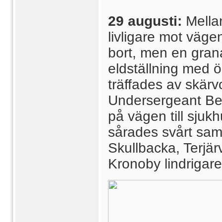
29 augusti:
Mella
livligare mot väge
bort, men en grana
eldställning med 
träffades av skärv
Undersergeant Ben
på vägen till sju
sårades svårt sam
Skullbacka, Terjär
Kronoby lindrigare