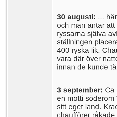
30 augusti:
... h
och man antar att 
ryssarna själva avl
ställningen placer
400 ryska lik. Ch
vara där över natt
innan de kunde tän
3 september:
Ca 
en motti söderom V
sitt eget land. Kr
chaufförer råkade 