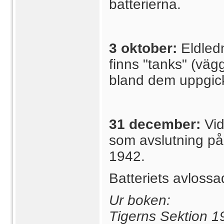
batterierna.
3 oktober:
Eldled
finns "tanks" (väg
bland dem uppgick 
31 december:
Vid
som avslutning på
1942.
Batteriets avlossa
Ur boken:
Tigerns Sektion 1