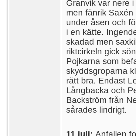
Granvik var nere i
men fänrik Saxén 
under åsen och föl
i en kätte. Ingend
skadad men saxki
riktcirkeln gick sö
Pojkarna som befa
skyddsgroparna kl
rätt bra. Endast L
Långbacka och P
Backström från Ne
sårades lindrigt.
11 juli:
Anfallen fo