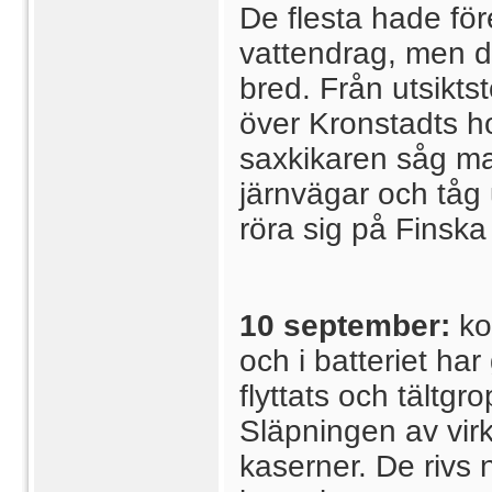
De flesta hade för
vattendrag, men d
bred. Från utsiktst
över Kronstadts ho
saxkikaren såg ma
järnvägar och tåg 
röra sig på Finska
10 september:
ko
och i batteriet ha
flyttats och tältgr
Släpningen av virke
kaserner. De rivs n