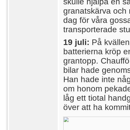
skulle hjälpa en s
granatskärva och 
dag för våra gossa
transporterade st
19 juli:
På kvällen
batterierna kröp 
grantopp. Chauffö
bilar hade genoms
Han hade inte någ
om honom pekade 
låg ett tiotal han
över att ha kommit