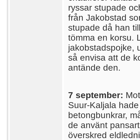
ryssar stupade och
från Jakobstad som 
stupade då han ti
tömma en korsu. L
jakobstadspojke, 
så envisa att de k
antände den.
7 september:
Mot
Suur-Kaljala hade 
betongbunkrar, må
de använt pansar
överskred eldledn