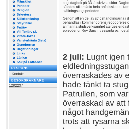
Mänskligt
krigsdagbok på 33 tättskrivna sidor. Dag
Perioder
således att omfatta hela anfallsskedet fram 
Religion
ställningskrigsperioden.
Sekretess
Genom att en del av stridshandlingarna i
Släktforskning
behandlas i kommendörens redogörelse ö
Steyr bilar
allmänna stridsverksamhet
återges endast 
Terjärv
episoder ur Roy Särs intressanta och deta
Vi i Terjärv r.f.
Vitsar/Jokes
Vänsterhänta (lista)
Österbotten
Dagstidningar
Links
2 juli:
Lugnt igen 
Länkar
Sök på Loffe.net
eldledningsstugan.
RESPONS
överraskades av e
Kontakt
BESÖKSRÄKNARE
hade tänkt ta stug
1282237
Patrullen, som var
överraskad av att 
något handgemäng 
trots att rysarna 