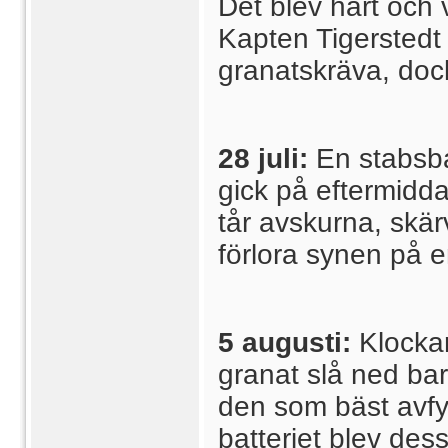
Det blev hårt och 
Kapten Tigerstedt
granatskräva, dock 
28 juli:
En stabsba
gick på eftermidd
tår avskurna, skär
förlora synen på e
5 augusti:
Klocka
granat slå ned bar
den som bäst avfy
batteriet blev dess