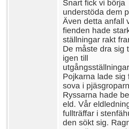
Snart fick vi börja
understöda dem på
Även detta anfall 
fienden hade star
ställningar rakt fr
De måste dra sig t
igen till
utgångsställninga
Pojkarna lade sig f
sova i pjäsgropar
Ryssarna hade be
eld. Vår eldlednin
fullträffar i stenfäh
den sökt sig. Rag