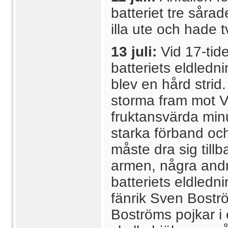
batteriet tre såra
illa ute och hade 
13 juli:
Vid 17-tide
batteriets eldledn
blev en hård strid
storma fram mot V
fruktansvärda min
starka förband oc
måste dra sig til
armen, några andr
batteriets eldledni
fänrik Sven Bostr
Boströms pojkar i