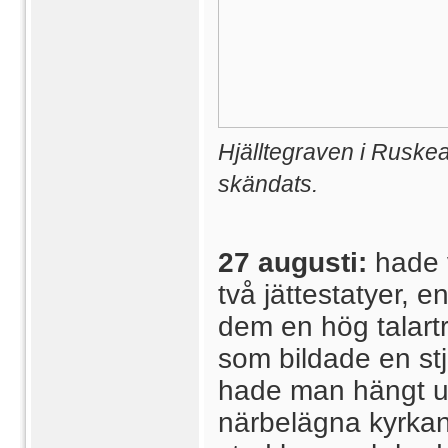
Hjälltegraven i Ruske
skändats.
27 augusti:
hade 
två jättestatyer, 
dem en hög talart
som bildade en stj
hade man hängt up
närbelägna kyrkan