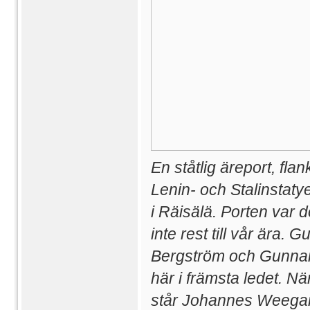
En ståtlig äreport, fla
Lenin- och Stalinstaty
i Räisälä. Porten var d
inte rest till vår ära. G
Bergström och Gunna
här i främsta ledet. N
står Johannes Weega