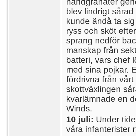
handgranater gen
blev lindrigt såra
kunde ändå ta sig
ryss och sköt efte
sprang nedför back
manskap från sekt
batteri, vars chef
med sina pojkar. E
fördrivna från vå
skottväxlingen så
kvarlämnade en dö
Winds.
10 juli:
Under tid
våra infanterister 