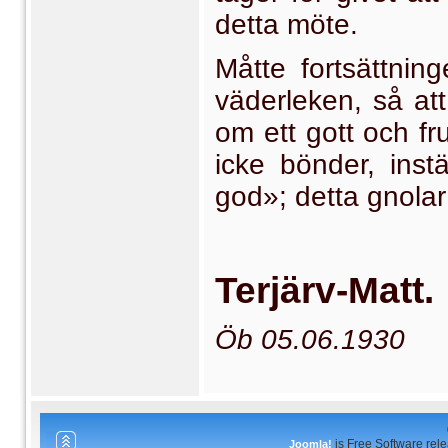
detta möte.
Måtte fortsättnin
väderleken, så att
om ett gott och fr
icke bönder, ins
god»; detta gnola
Terjärv-Matt.
Öb 05.06.1930
is Free Software rel
Joomla!