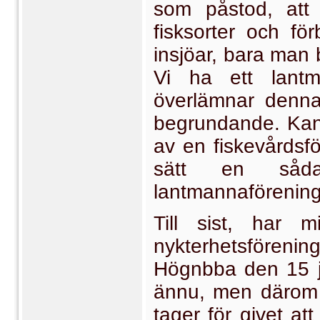
som påstod, att
fisksorter och fö
insjöar, bara man b
Vi ha ett lantm
överlämnar denna f
begrundande. Kan
av en fiskevårdsfö
sätt en såd
lantmannaföreni
Till sist, har m
nykterhetsfören
Högnbba den 15 ju
ännu, men därom f
tager för givet at