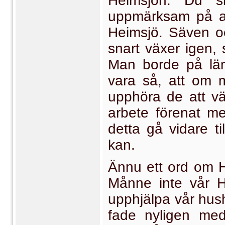
Heimsjön. Du sk
uppmärk­sam på at
Heimsjö. Säven oc
snart växer igen, 
Man borde på lämp
vara så, att om m
upphöra de att vä
arbete förenat med
detta gå vidare ti
kan.
Ännu ett ord om H
Månne inte vår H
upphjälpa vår hus
fade nyligen med 