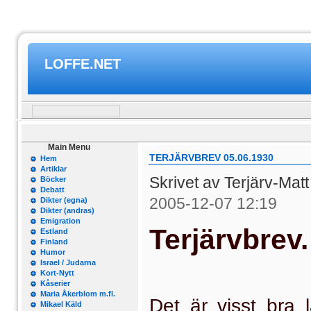
LOFFE.NET
Main Menu
TERJÄRVBREV 05.06.1930
Hem
Artiklar
Skrivet av Terjärv-Mat
Böcker
Debatt
2005-12-07 12:19
Dikter (egna)
Dikter (andras)
Emigration
Terjärvbrev.
Estland
Finland
Humor
Israel / Judarna
Kort-Nytt
Kåserier
Maria Åkerblom m.fl.
Det är visst bra l
Mikael Käld