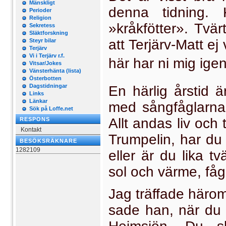
Mänskligt
denna tid­ning
Perioder
Religion
»kråkfötter». Tvä
Sekretess
Släktforskning
att Terjärv-Matt ej
Steyr bilar
Terjärv
Vi i Terjärv r.f.
här har ni mig igen
Vitsar/Jokes
Vänsterhänta (lista)
Österbotten
Dagstidningar
En härlig årstid ä
Links
Länkar
med sångfåglarna
Sök på Loffe.net
Allt andas liv och
RESPONS
Kontakt
Trumpelin, har du b
BESÖKSRÄKNARE
1282109
eller är du lika t
sol och värme, få
Jag träffade häro
sade han, när du f