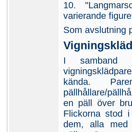
10. "Langmarsc
varierande figurer
Som avslutning 
Vigningsklä
I samband m
vigningsklädpar
kända. Pare
pällhållare/pällh
en päll över br
Flickorna stod i
dem, alla med 