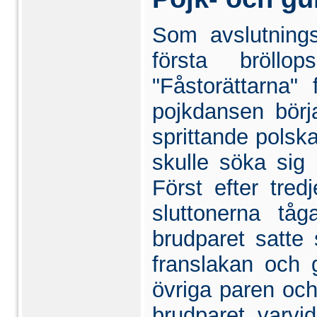
Som avslutning
första bröllo
"Fåstorättarna"
pojkdansen börj
sprittande polska
skulle söka sig
Först efter tred
sluttonerna tå
brudparet satte
franslakan och 
övriga paren och
brudparet, varvi