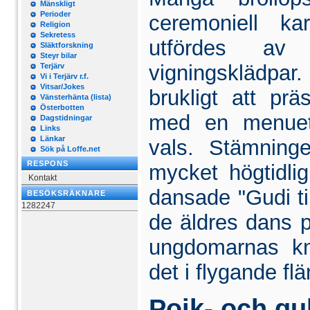
Mänskligt
Perioder
ceremoniell ka
Religion
Sekretess
utfördes av p
Släktforskning
Steyr bilar
vigningsklädpar
Terjärv
Vi i Terjärv r.f.
Vitsar/Jokes
brukligt att p
Vänsterhänta (lista)
Österbotten
med en menuett
Dagstidningar
Links
Länkar
vals. Stämning
Sök på Loffe.net
RESPONS
mycket högtidlig
Kontakt
dansade "Gudi ti
BESÖKSRÄKNARE
1282247
de äldres dans på
ungdomarnas kn
det i flygande fl
Pojk- och gu