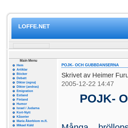
LOFFE.NET
Main Menu
POJK- OCH GUBBDANSERNA
Hem
Artiklar
Skrivet av Heimer Fur
Böcker
Debatt
2005-12-22 14:47
Dikter (egna)
Dikter (andras)
Emigration
POJK- 
Estland
Finland
Humor
Israel / Judarna
Kort-Nytt
Kåserier
Maria Åkerblom m.fl.
Många bröllop
Mikael Käld