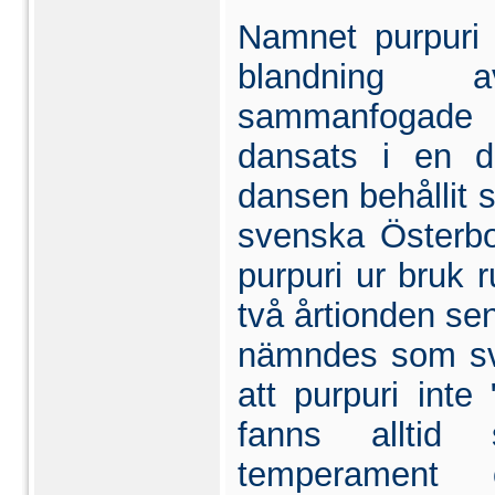
Namnet purpuri 
blandning a
sammanfogade t
dansats i en d
dansen be­hållit 
svenska Österb
purpuri ur bruk 
två årti­onden sen
nämndes som svar
att purpuri inte
fanns allti
temperament o