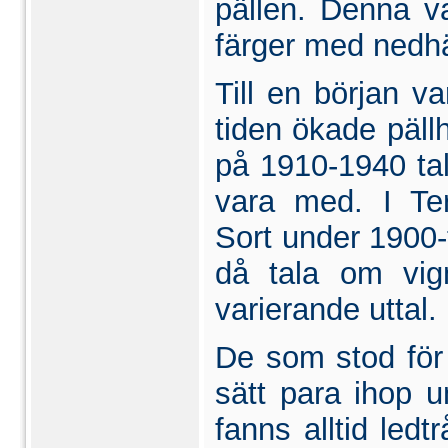
pällen. Denna va
färger med nedh
Till en början 
tiden ökade pällhå
på 1910-1940 tal
vara med. I Ter
Sort under 1900-t
då tala om vign
varierande uttal.
De som stod för 
sätt para ihop u
fanns alltid ledt