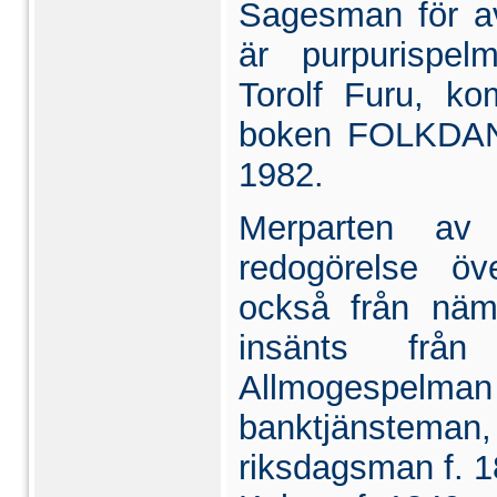
Sagesman för av
är purpurispe
Torolf Furu, ko
boken FOLKDANS
1982.
Merparten av
redogörelse öv
också från nämn
insänts från
Allmogespelman 
bank­tjänstem
riksdagsman f. 1