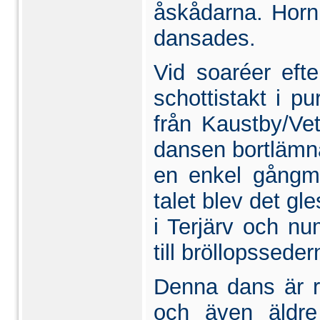
åskådarna. Horn
dansades.
Vid soaréer efte
schottistakt i p
från Kaustby/Vet
dansen bortlämnas
en enkel gångma
talet blev det gl
i Terjärv och nu
till bröllopsseder
Denna dans är 
och även äldr