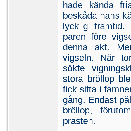
hade kända fria
beskåda hans kä
lycklig fram­ti
paren före vigs
denna akt. Men
vigseln. När t
sökte vignings
stora bröllop ble
fick sitta i fam
gång. Endast päl
bröllop, förut
prästen.