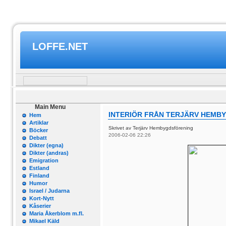
LOFFE.NET
Main Menu
INTERIÖR FRÅN TERJÄRV HEMB
Hem
Artiklar
Skrivet av Terjärv Hembygdsförening
Böcker
2006-02-06 22:26
Debatt
Dikter (egna)
Dikter (andras)
Emigration
Estland
Finland
Humor
Israel / Judarna
Kort-Nytt
Kåserier
Maria Åkerblom m.fl.
Mikael Käld