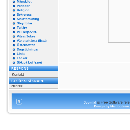
Mänskligt
Perioder
Religion
Sekretess
Släktforskning
Steyr bilar
Terjärv
Vi i Terjärv r.f.
Vitsar/Jokes
Vänsterhänta (lista)
Österbotten
Dagstidningar
Links
Länkar
Sök på Loffe.net
RESPONS
Kontakt
BESÖKSRÄKNARE
1282286
is Free Software rel
Joomla!
Design by Mamboteam