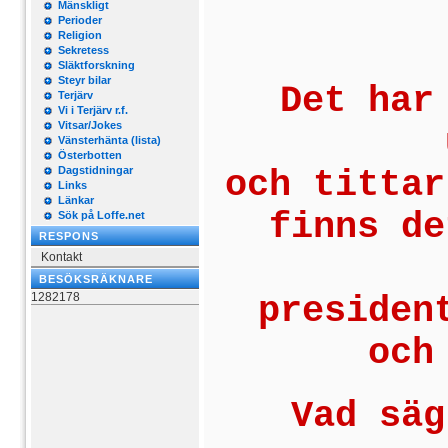
Mänskligt
Perioder
Religion
Sekretess
Släktforskning
Steyr bilar
Det har
Terjärv
Vi i Terjärv r.f.
Vitsar/Jokes
Vänsterhänta (lista)
Österbotten
Dagstidningar
och tittar
Links
Länkar
finns de
Sök på Loffe.net
RESPONS
Kontakt
BESÖKSRÄKNARE
1282178
presiden
och
Vad säg