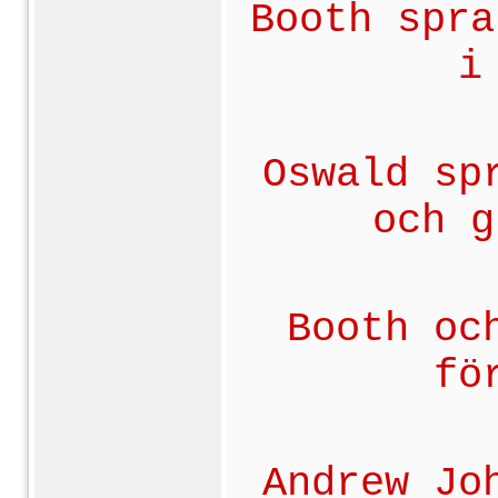
Booth spra
i
Oswald sp
och g
Booth oc
fö
Andrew Jo