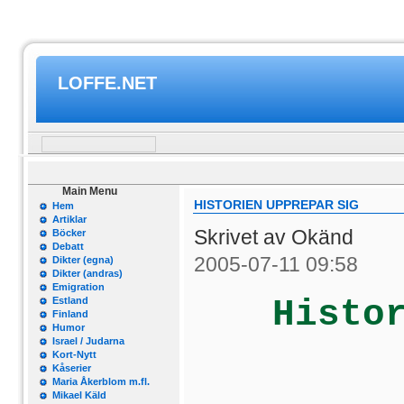
LOFFE.NET
Main Menu
HISTORIEN UPPREPAR SIG
Hem
Artiklar
Skrivet av Okänd
Böcker
Debatt
2005-07-11 09:58
Dikter (egna)
Dikter (andras)
Emigration
Histo
Estland
Finland
Humor
Israel / Judarna
Kort-Nytt
Kåserier
Maria Åkerblom m.fl.
Mikael Käld