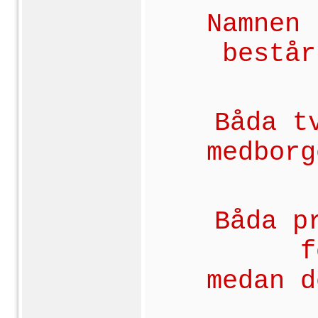
Namnen 
består
Båda t
medborg
Båda p
f
medan d