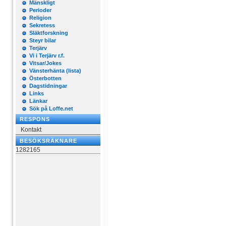
Mänskligt
Perioder
Religion
Sekretess
Släktforskning
Steyr bilar
Terjärv
Vi i Terjärv r.f.
Vitsar/Jokes
Vänsterhänta (lista)
Österbotten
Dagstidningar
Links
Länkar
Sök på Loffe.net
RESPONS
Kontakt
BESÖKSRÄKNARE
1282165