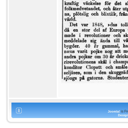
is F
Joomla!
Desig