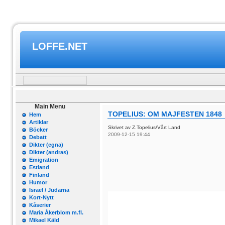
LOFFE.NET
Main Menu
TOPELIUS: OM MAJFESTEN 1848
Hem
Artiklar
Skrivet av Z.Topelius/Vårt Land
Böcker
2009-12-15 19:44
Debatt
Dikter (egna)
Dikter (andras)
Emigration
Estland
Finland
Humor
Israel / Judarna
Kort-Nytt
Kåserier
Maria Åkerblom m.fl.
Mikael Käld