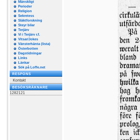
Mänskligt
Perioder
Religion
Sekretess
Släktforskning
Steyr bilar
Terjärv
Vi i Terjärv r.f.
Vitsar/Jokes
Vänsterhänta (lista)
Österbotten
Dagstidningar
Links
Länkar
Sök på Loffe.net
RESPONS
Kontakt
BESÖKSRÄKNARE
1282121