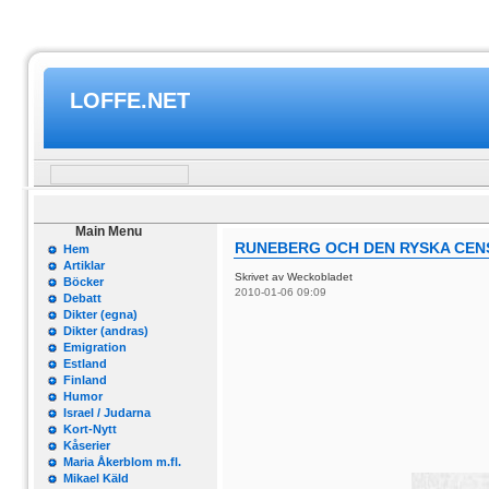
LOFFE.NET
Main Menu
RUNEBERG OCH DEN RYSKA CE
Hem
Artiklar
Skrivet av Weckobladet
Böcker
2010-01-06 09:09
Debatt
Dikter (egna)
Dikter (andras)
Emigration
Estland
Finland
Humor
Israel / Judarna
Kort-Nytt
Kåserier
Maria Åkerblom m.fl.
Mikael Käld