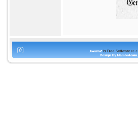
is Free Software rel
Joomla!
Design by Mamboteam