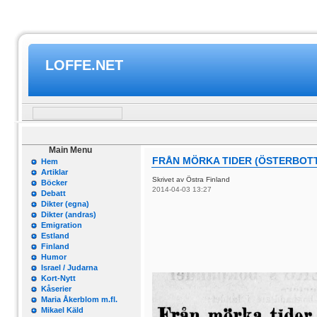
LOFFE.NET
Main Menu
FRÅN MÖRKA TIDER (ÖSTERBOTT
Hem
Artiklar
Skrivet av Östra Finland
Böcker
2014-04-03 13:27
Debatt
Dikter (egna)
Dikter (andras)
Emigration
Estland
Finland
Humor
Israel / Judarna
Kort-Nytt
Kåserier
Maria Åkerblom m.fl.
Mikael Käld