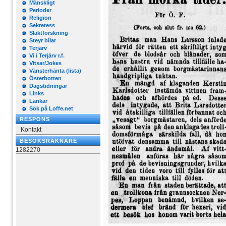
Mänskligt
Perioder
Religion
Sekretess
Släktforskning
Steyr bilar
Terjärv
Vi i Terjärv r.f.
Vitsar/Jokes
Vänsterhänta (lista)
Österbotten
Dagstidningar
Links
Länkar
Sök på Loffe.net
RESPONS
Kontakt
BESÖKSRÄKNARE
1282270