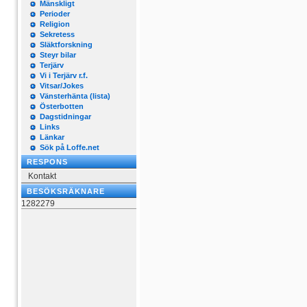
Mänskligt
Perioder
Religion
Sekretess
Släktforskning
Steyr bilar
Terjärv
Vi i Terjärv r.f.
Vitsar/Jokes
Vänsterhänta (lista)
Österbotten
Dagstidningar
Links
Länkar
Sök på Loffe.net
RESPONS
Kontakt
BESÖKSRÄKNARE
1282279