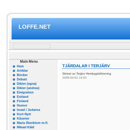
LOFFE.NET
Main Menu
TJÄRDALAR I TERJÄRV
Hem
Artiklar
Skrivet av Terjärv Hembygdsförening
Böcker
2006-04-01 14:51
Debatt
Dikter (egna)
Dikter (andras)
Emigration
Estland
Finland
Humor
Israel / Judarna
Kort-Nytt
Kåserier
Maria Åkerblom m.fl.
Mikael Käld