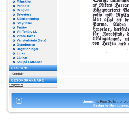
Mänskligt
Perioder
Religion
Sekretess
Släktforskning
Steyr bilar
Terjärv
Vi i Terjärv r.f.
Vitsar/Jokes
Vänsterhänta (lista)
Österbotten
Dagstidningar
Links
Länkar
Sök på Loffe.net
RESPONS
Kontakt
BESÖKSRÄKNARE
1282212
is Free Software rel
Joomla!
Design by Mamboteam