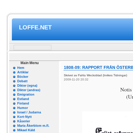
LOFFE.NET
Main Menu
1808-09: RAPPORT FRÅN ÖSTER
Hem
Artiklar
Skrivet av Fahlu Weckoblad (Inrikes Tidningar)
Böcker
2009-11-20 20:32
Debatt
Dikter (egna)
Notis
Dikter (andras)
Emigration
(Ur
Estland
Finland
Humor
Israel / Judarna
Kort-Nytt
Kåserier
Maria Åkerblom m.fl.
Mikael Käld