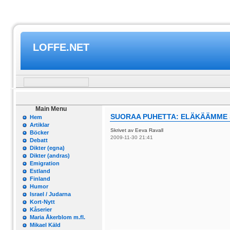
LOFFE.NET
Main Menu
SUORAA PUHETTA: ELÄKÄÄMME
Hem
Artiklar
Skrivet av Eeva Ravall
Böcker
2009-11-30 21:41
Debatt
Dikter (egna)
Dikter (andras)
Emigration
Estland
Finland
Humor
Israel / Judarna
Kort-Nytt
Kåserier
Maria Åkerblom m.fl.
Mikael Käld