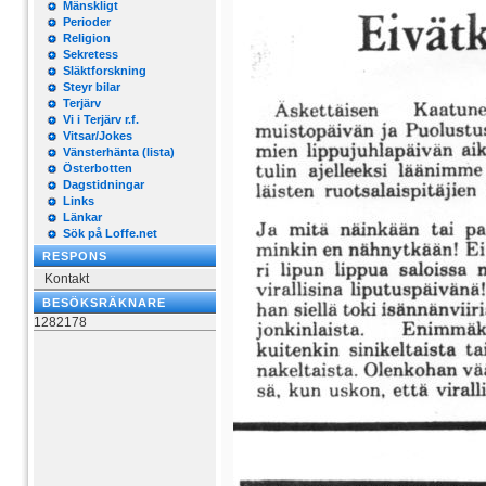
Mänskligt
Perioder
Religion
Sekretess
Släktforskning
Steyr bilar
Terjärv
Vi i Terjärv r.f.
Vitsar/Jokes
Vänsterhänta (lista)
Österbotten
Dagstidningar
Links
Länkar
Sök på Loffe.net
RESPONS
Kontakt
BESÖKSRÄKNARE
1282178