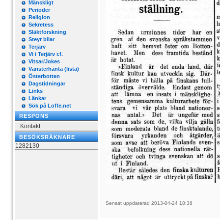
Mänskligt
Perioder
Religion
Sekretess
Släktforskning
Steyr bilar
Terjärv
Vi i Terjärv r.f.
Vitsar/Jokes
Vänsterhänta (lista)
Österbotten
Dagstidningar
Links
Länkar
Sök på Loffe.net
RESPONS
Kontakt
BESÖKSRÄKNARE
1282130
Senast uppdaterad 2013-04-24 18:38