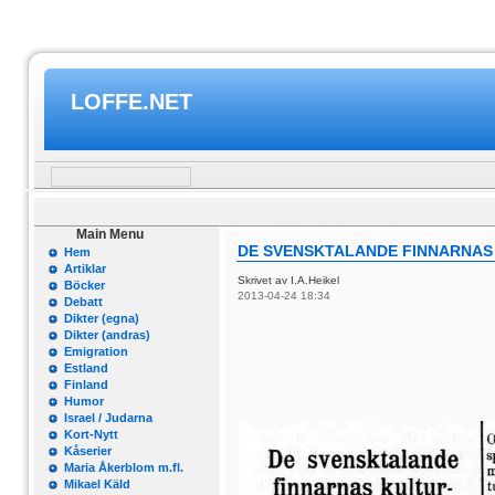
LOFFE.NET
Main Menu
DE SVENSKTALANDE FINNARNAS 
Hem
Artiklar
Skrivet av I.A.Heikel
Böcker
2013-04-24 18:34
Debatt
Dikter (egna)
Dikter (andras)
Emigration
Estland
Finland
Humor
Israel / Judarna
Kort-Nytt
Kåserier
Maria Åkerblom m.fl.
Mikael Käld