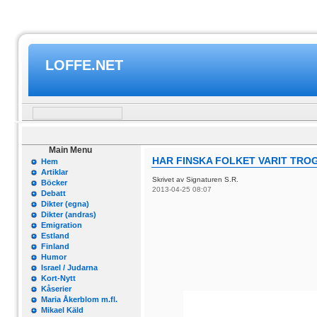
LOFFE.NET
Main Menu
HAR FINSKA FOLKET VARIT TROG
Hem
Artiklar
Skrivet av Signaturen S.R.
Böcker
2013-04-25 08:07
Debatt
Dikter (egna)
Dikter (andras)
Emigration
Estland
Finland
Humor
Israel / Judarna
Kort-Nytt
Kåserier
Maria Åkerblom m.fl.
Mikael Käld