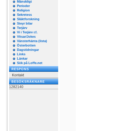
Mänskligt
Perioder
Religion
Sekretess
Släktforskning
Steyr bilar
Terjärv
Vi i Terjärv r.f.
Vitsar/Jokes
Vänsterhänta (lista)
Österbotten
Dagstidningar
Links
Länkar
Sök på Loffe.net
RESPONS
Kontakt
BESÖKSRÄKNARE
1282140