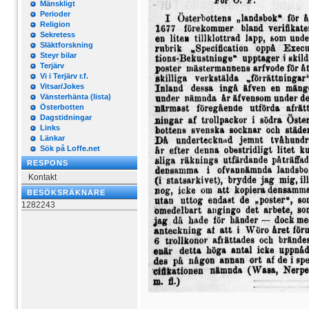
Mänskligt
Perioder
Religion
Sekretess
Släktforskning
Steyr bilar
Terjärv
Vi i Terjärv r.f.
Vitsar/Jokes
Vänsterhänta (lista)
Österbotten
Dagstidningar
Links
Länkar
Sök på Loffe.net
RESPONS
Kontakt
BESÖKSRÄKNARE
1282243