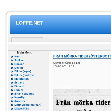
LOFFE.NET
Main Menu
FRÅN MÖRKA TIDER (ÖSTERBOTT
Hem
Artiklar
Skrivet av Östra Finland
Böcker
2009-05-02 12:34
Debatt
Dikter (egna)
Dikter (andras)
Emigration
Estland
Finland
Humor
Israel / Judarna
Kort-Nytt
Kåserier
Maria Åkerblom m.fl.
Mikael Käld