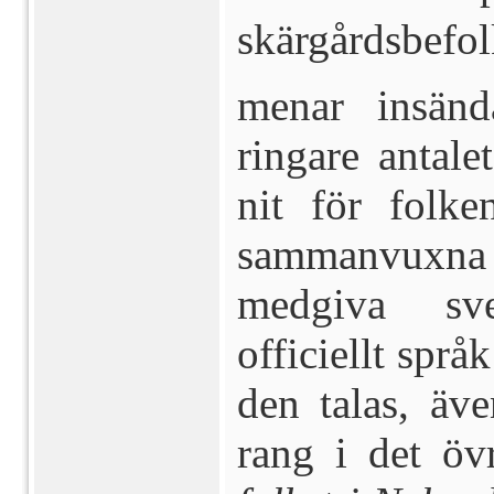
skärgårdsbefo
menar insänd
ringare antale
nit för fol­k
sammanvuxna n
medgiva sv
officiellt språ
den talas, äv
rang i det öv