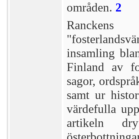
områden.
2
Ranckens
"fosterlandsvä
insamling bla
Finland av fo
sagor, ordspråk
samt ur histor
värdefulla up
artikeln dr
österbottni