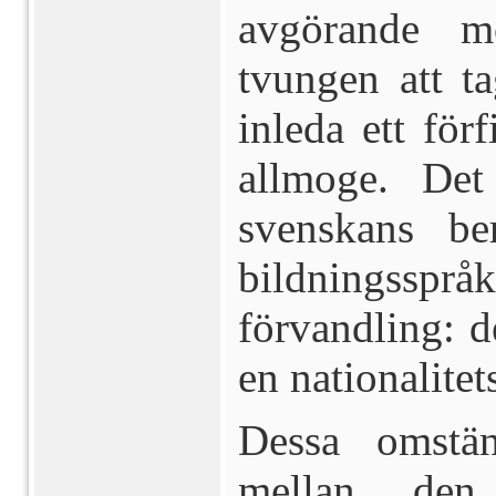
avgörande m
tvungen att tag
inleda ett för
allmoge. De
svenskans be
bildningsspr
förvandling: d
en nationalitet
Dessa omstän
mellan den