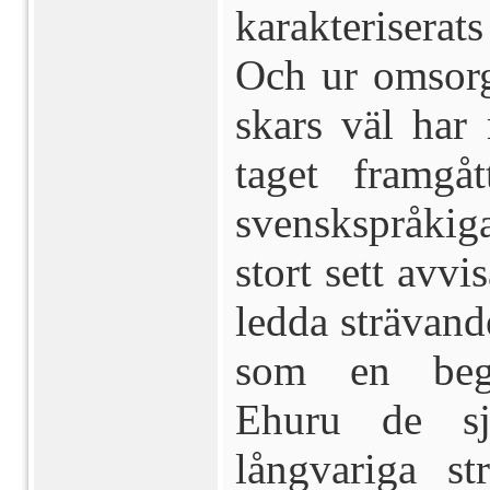
karakterisera
Och ur omsorg
skars väl har 
taget fram­g
svenskspråkiga
stort sett avv
ledda strävande
som en begyn
Ehuru de sj
långvariga st