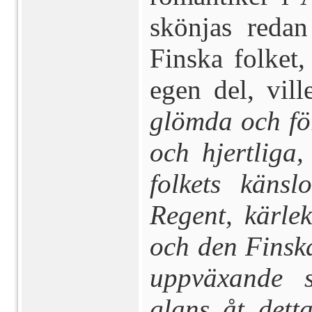
skönjas redan
Finska fol­ket
egen del, vil
glömda och fö
och hjertliga
folkets käns
Regent, kärlek
och den Finska
uppväxande sl
glans åt dett