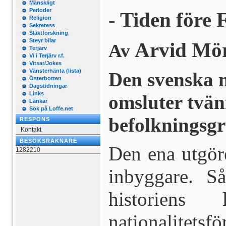
Mänskligt
Perioder
- Tiden före 
Religion
Sekretess
Släktforskning
Steyr bilar
Arvid Mö
Av
Terjärv
Vi i Terjärv r.f.
Vitsar/Jokes
Vänsterhänta (lista)
Den svenska n
Österbotten
Dagstidningar
Links
omsluter tvän
Länkar
Sök på Loffe.net
befolkningsgr
RESPONS
Kontakt
BESÖKSRÄKNARE
Den ena utgör
1282210
in­byggare. S
historiens
nationalitetsf