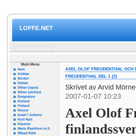
LOFFE.NET
Main Menu
AXEL OLOF FREUDENTHAL OCH D
Hem
Artiklar
FREUDENTHAL DEL 1 (2)
Böcker
Debatt
Skrivet av Arvid Mörn
Dikter (egna)
Dikter (andras)
2007-01-07 10:23
Emigration
Estland
Finland
Axel Olof F
Humor
Israel / Judarna
Kort-Nytt
finlandssve
Kåserier
Maria Åkerblom m.fl.
Mikael Käld