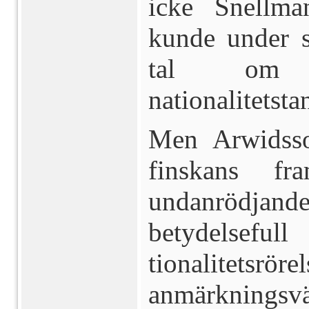
icke Snellman
kunde under s
tal om n
nationalitetsta
Men Arwidss
finskans fr
undanrödjande
betydelsefull
tionalitetsrö
anmärknings­vä