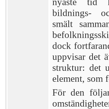
nyaste tid 
bildnings- o
smält samma
befolkningsski
dock fortfaran
uppvisar det ä
struktur: det 
element, som f
För den följa
omstän­digh