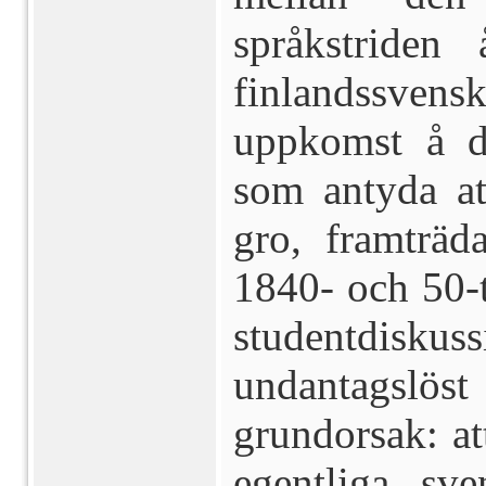
språkstride
finlandssve
uppkomst å d
som antyda at
gro, framträ
1840- och 50-t
studentdisku
undantagslös
grundorsak: at
egentliga sv