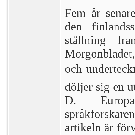
Fem år senar
den fin­lands
ställning f
Morgonbladet,
och underteck
döljer sig en 
D. Europa
språkforskaren
artikeln är fö