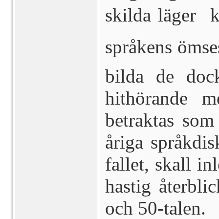
skilda läger 
språkens ömsesi
bilda de doc
hithörande m
betraktas som 
åriga språkdis
fallet, skall 
hastig återbli
och 50-talen.