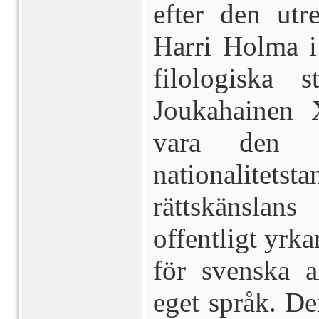
efter den utr
Harri Holma i
filologiska s
Joukahainen 
vara den f
nationalite
rättskänsla
offentligt yrka
för sven­ska 
eget språk. De