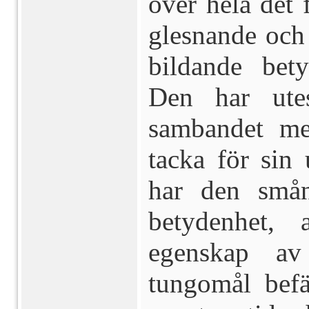
över hela det 
glesnande och
bildande bety
Den har utes
sambandet me
tacka för sin
har den smån
betydenhet, 
egenskap av
tungomål befä