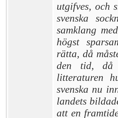
utgifves, och 
svenska sock
samklang med 
högst spar­sa
rätta, då måste
den tid, då
litteraturen 
svenska nu in
landets bildad
att en framtid