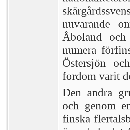
skärgårdssvens
nuvarande om
Åboland och
numera förfin
Östersjön oc
fordom varit d
Den andra gr
och ge­nom en
finska flertals