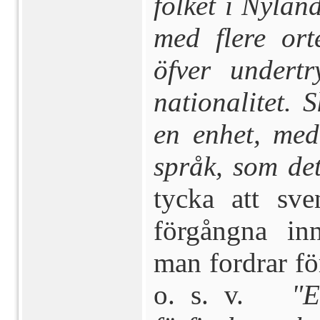
folket i Nylan
med flere ort
öfver undert
nationalitet. 
en enhet, med
språk, som det
tycka att sve
förgångna in
man fordrar fö
o. s. v.
"E