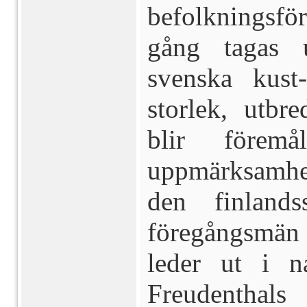
befolkningsfö
gång tagas 
svenska kust
storlek, utbr
blir förem
uppmärksamhet
den finlandss
föregångsmän e
leder ut i na
Freudenthals 