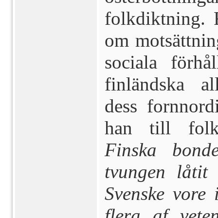
folkdiktning. 
om motsättnin
sociala förh
finländska a
dess fornnor­d
han till folk
Finska bond
tvungen låtit
Svenske vore i
flera af vete