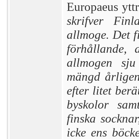
Europaeus ytt
skrifver Fin
allmoge. Det f
för­hållande,
allmogen sju 
mängd årligen 
efter litet be
byskolor samt
finska socknar
icke ens böck