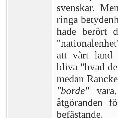
svenskar. Men
ringa betyden
hade berört d
"nationalenhet
att vårt lan
bliva "hvad det
medan Rancken
"borde"
vara,
åtgöranden fö
befästande.