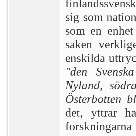
finlandssvensk
sig som nation
som en enhet 
saken verk­li
enskilda uttry
"den Svenska
Nyland, södr
Ös­terbotten 
det, yttrar h
forskningar