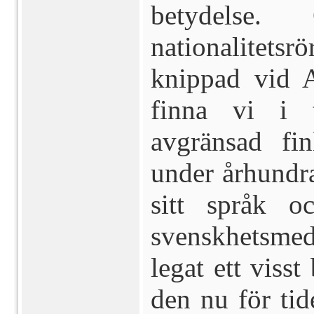
betydelse. G
nationalitets
knippad vid 
finna vi i t
avgränsad fin
under århundra
sitt språk o
svensk­hetsm
legat ett visst
den nu för tide