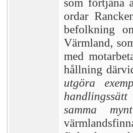
som förtjäna a
ordar Rancken
befolkning om
Värmland, som
med motarbeta
hållning därv
utgöra exemp
handlingssät
samma mynt
värmlandsfin