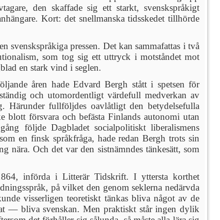
tagare, den skaffade sig ett starkt, svenskspråkigt
nhängare. Kort: det snellmanska tidsskedet tillhörde
 den svenskspråkiga pressen. Det kan sammafattas i två
utionalism, som tog sig ett uttryck i motståndet mot
blad en stark vind i seglen.
jande åren hade Edvard Bergh stått i spetsen för
 ständig och utomordentligt värdefull medverkan av
 Härunder fullföljdes oavlåtligt den betydelsefulla
ke blott försvara och befästa Finlands autonomi utan
ång följde Dagbladet socialpolitiskt liberalismens
rt som en finsk språkfråga, hade redan Bergh trots sin
ng nära. Och det var den sistnämndes tänkesätt, som
4, införda i Litterär Tidskrift. I yttersta korthet
bildningsspråk, på vilket den genom seklerna nedärvda
nde visserligen teoretiskt tänkas bliva något av de
rat — bliva svenskan. Men praktiskt står ingen dylik
ersom det förhåller sig sålunda, så måste alla lära sig