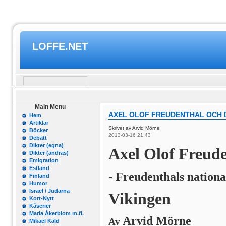
LOFFE.NET
Main Menu
AXEL OLOF FREUDENTHAL OCH D
Hem
Artiklar
Skrivet av Arvid Mörne
Böcker
2013-03-16 21:43
Debatt
Dikter (egna)
Axel Olof Freude
Dikter (andras)
Emigration
Estland
- Freudenthals national
Finland
Humor
Israel / Judarna
Vikingen
Kort-Nytt
Kåserier
Maria Åkerblom m.fl.
Arvid Mörne
Av
Mikael Käld