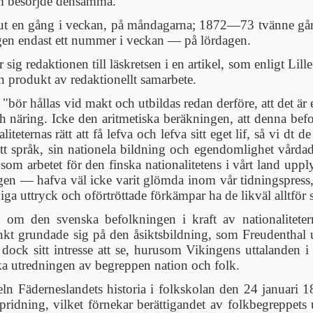
m besörjde densamma.
 ut en gång i veckan, på måndagarna; 1872—73 tvänne gång
erigen endast ett nummer i veckan — på lördagen.
sig redaktionen till läskretsen i en artikel, som enligt Lil
en produkt av redaktionellt samarbete.
"bör hållas vid makt och utbildas redan derföre, att det är 
 och näring. Icke den aritmetiska beräkningen, att denna bef
liteternas rätt att få lefva och lefva sitt eget lif, så vi dt
tt språk, sin nationela bildning och egendomlighet vårdad
 som arbetet för den finska nationalitetens i vårt land up
en — hafva väl icke varit glömda inom vår tidningspress, s
iga uttryck och oförtröttade förkämpar ha de likväl alltför sä
g om den svenska befolkningen i kraft av nationalitetern
nkt grundade sig på den åsiktsbildning, som Freudenthal 
dock sitt intresse att se, hurusom Vikingens uttalanden i 
ska utredningen av begreppen nation och folk.
eln Fäderneslandets historia i folkskolan den 24 januari 18
ridning, vilket förnekar berättigandet av folkbegreppets u