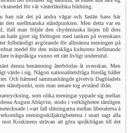
trycksmedel för vår västerländska bildning.
u han når det på andra vägar och fastän hans här
rån den snellmanska ståndpunkten. Men detta var en
 ifall man följde den chydeniuska linjen till dess
dan
hade gjort sig förtrogen med tanken på svenskans
er fullständigt avgörande för allmänna meningen på
rordnat medel för den mänskliga kulturens befästande
dare tvåspråkiga vunno ett rätt livligt understöd.
llmänt denna benämning återbördas åt svenskan. Men
gt värde i sig. Någon nationalitetsfråga förelåg häller
unkter. Och härmed sammanhängde givetvis Dagbladets
— en ståndpunkt, som man senare tog avstånd ifrån.
s framryckning, som olika meningar yppade sig mellan
dessa August Ahlqvist, stodo i verkligheten tämligen
tecknade i vart fall slitningarna mellan liberalerna å
omliga meningsskiljaktigheterna i snart sagt alla
 mot Koskinens strävan att göra språkfrågan till det