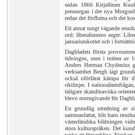
sedan 1866 Kirjallinen Kuuka
pressorgan i det nya Morgonbl
redan det förflutna och det ko
Ett annat tungt vägande result
ord: liberalismens seger. Lib
januariutskottet och i fortsätt
Dagbladets första provnumme
tidningen, men i mitten av 1
Anders Herman Chydenius gjord
verksamhet Bergh lagt grunden
också oförfärat kämpa för de
riktlinjer. I nationalitetsfrå
tidigare skandinaviska orient
blevo normgivande för Dagbla
En grundlig utredning av sin
sammanfattat, blir hans result
västerländska bildningen vid
stora kulturspråken. Det kund
tanke att förverkliga. Finskan 