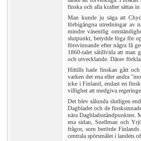
finska och alla krafter sättas 
Man kunde ju säga att Chyde
förbigångna utredningar av n
mindre väsentlig omständighe
slutpunkt, betydde föga för o
försvinnande efter några få ge
1860-talet såtillvida att man
och utvecklande. Därav förklara
Hittills hade finskan gått o
varken det ena eller andra "mod
icke i Finland, endast en fi
villighet att medgiva regering
Det blev sålunda slutligen en
Dagbladet och de finsksinnade
nära Dagbladsståndpunkten. Men
ena sidan, Snellman och Yrjö
frågor, som berörde Finlands 
centrala spörsmålet i landets of