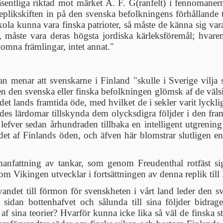
äsentliga riktad mot märket A. F. G(ranfelt) i fennoman
likskiften in på den svenska befolkningens förhållande ti
ola kunna vara finska patrioter, så måste de känna sig vara 
er, måste vara deras högsta jordiska kärleksföremål; hv
komna främlingar, intet annat."
an menar att svenskarne i Finland "skulle i Sverige vilja s
n den svenska eller finska befolkningen glömsk af de väls
r det lands framtida öde, med hvilket de i sekler varit lyckl
des lärdomar tillskynda dem olycksdigra följder i den fram
 lefver sedan århundraden tillbaka en intelligent utgrenin
et af Finlands öden, och äfven här blomstrar slutligen en 
manfattning av tankar, som genom Freudenthal rotfäst si
m Vikingen utvecklar i fortsättningen av denna replik til
vandet till förmon för svenskheten i vårt land leder den 
sidan bottenhafvet och sålunda till sina följder bidrage
f sina teorier? Hvarför kunna icke lika så väl de finska s