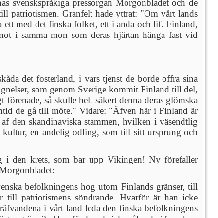
ernas svenskspråkiga pressorgan Morgonbladet och de
ll patriotismen. Granfelt hade yttrat: "Om vårt lands
ett med det finska folket, ett i anda och lif. Finland,
aremot i samma mon som deras hjärtan hänga fast vid
kåda det fosterland, i vars tjenst de borde offra sina
ignelser, som genom Sverige kommit Finland till del,
igt förenade, så skulle helt säkert denna deras glömska
tid de gå till möte." Vidare: "Äfven här i Finland är
g af den skandinaviska stammen, hvilken i väsendtlig
kultur, en andelig odling, som till sitt ursprung och
g i den krets, som bar upp Vikingen! Ny förefaller
l Morgonbladet:
svenska befolkningens hog utom Finlands gränser, till
r till patriotismens söndrande. Hvarför är han icke
träfvandena i vårt land leda den finska befolkningens