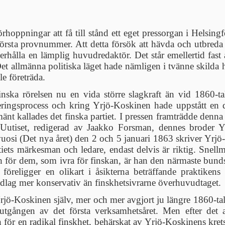
rhoppningar att få till stånd ett eget pressorgan i Helsin
örsta provnummer. Att detta försök att hävda och utbreda 
t erhålla en lämplig huvudredaktör. Det står emellertid fast
 Det allmänna politiska läget hade nämligen i tvänne skild
e företräda.
finska rörelsen nu en vida större slagkraft än vid 1860
ntieringsprocess och kring Yrjö-Koskinen hade uppstått 
lmänt kallades det finska partiet. I pressen framträdde de
 Uutiset, redigerad av Jaakko Forsman, dennes broder 
uosi (Det nya året) den 2 och 5 januari 1863 skriver Yrjö-
iets märkesman och ledare, endast delvis är riktig. Snellma
ch för dem, som ivra för finskan, är han den närmaste bund
 föreligger en olikart i åsikterna beträffande praktike
lag mer konservativ än finskhetsivrarne överhuvudtaget.
Yrjö-Koskinen själv, mer och mer avgjort ju längre 1860-tal
 utgången av det första verksamhetsåret. Men efter det
n för en radikal finskhet, behärskat av Yrjö-Koskinens k