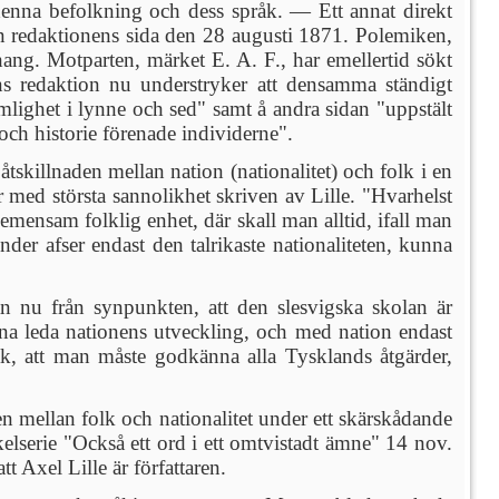
l denna befolkning och dess språk. — Ett annat direkt
ån redaktionens sida den 28 augusti 1871. Polemiken,
hang. Motparten, märket E. A. F., har emellertid sökt
ens redaktion nu understryker att densamma ständigt
lighet i lynne och sed" samt å andra sidan "uppstält
och historie förenade individerne".
tskillnaden mellan nation (nationalitet) och folk i en
 med största sannolikhet skriven av Lille. "Hvarhelst
 gemensam folklig enhet, där skall man alltid, ifall man
der afser endast den talrikaste nationaliteten, kunna
 nu från synpunkten, att den slesvigska skolan är
nna leda nationens utveckling, och med nation endast
 sak, att man måste godkänna alla Tysklands åtgärder,
n mellan folk och nationalitet under ett skärskådande
kelserie "Också ett ord i ett omtvistadt ämne" 14 nov.
t Axel Lille är författaren.