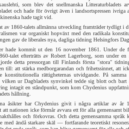
uslehti, som blev det snellmanska Litteraturbladets arv
adet och hade för övrigt även i landsortspressen ivriga a
skinenska hade tagit vid.
at av 1860-talets allmänna utveckling framträder tydligt i
eralismen var organiskt hopväxt med den radikala konstit
ningen gav de liberales nya, dagliga tidning Helsingfors Dag
r hade kommit ut den 16 november 1861. Under de föl
860-talet efterträtts av Robert Lagerborg, som under en
e detta pressorgan till Finlands första "stora" tidning.
 till: att stärka medborgarandan och frihetssinnet, att ic
 konstitutionella rättigheternas utvidgande. På samma g
gan, vilken ur Dagbladets synvinkel tedde sig blott och ba
ering intagit en ståndpunkt, som kom Chydenius uppfattni
dets hållning.
a åsikter har Chydenius givit i några artiklar av år 186
at att nationen icke förmår avvara ett för alla gemensamt 
makthålles och förkovras. Och detta gemensamma språk ku
e med ändå starkare skäl — fortfarande teoretiskt resone
är det enda språk, som kan bliva gemensamt för alla och eft