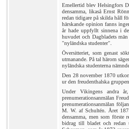
Emellertid blev Helsingfors D
densamma, likaså Ernst Rönn
redan tidigare på skilda håll 
härskande opinion fanns ingen 
år hade uppfyllt sinnena i d
huvudet och Dagbladets män s
"nyländska studenter".
Översitteriet, som genast sö
utmanande. På tal härom säger 
nyländska studenterna nämndes a
Den 28 november 1870 utkom d
ur den freudenthalska gruppe
Under Vikingens andra år
prenumerationsanmälan Freude
prenumerationsanmälan följan
M. W. af Schultén. Året 1874
densamma, men som förste red
bidrag till bladet och redan 