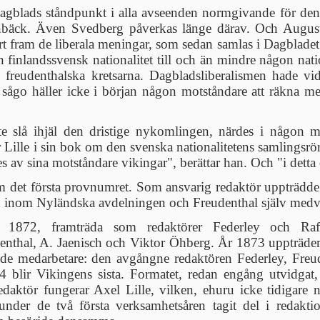
agblads ståndpunkt i alla avseenden normgivande för den s
bäck. Även Svedberg påverkas länge därav. Och Augus
fört fram de liberala meningar, som sedan samlas i Dagbla
finlandssvensk nationalitet till och än mindre någon natio
e freudenthalska kretsarna. Dagbladsliberalismen hade vi
ågo häller icke i början någon motståndare att räkna m
kte slå ihjäl den dristige nykomlingen, närdes i någon 
Lille i sin bok om den svenska nationalitetens samlingsrö
v sina motståndare vikingar", berättar han. Och "i detta or
et första provnumret. Som ansvarig redaktör uppträdde C
n inom Nyländska avdelningen och Freudenthal själv medv
, 1872, framträda som redaktörer Federley och R
nthal, A. Jaenisch och Viktor Öhberg. År 1873 uppträde
de medarbetare: den avgångne redaktören Federley, Freu
 blir Vikingens sista. Formatet, redan engång utvidgat,
aktör fungerar Axel Lille, vilken, ehuru icke tidigare 
under de två första verksamhetsåren tagit del i redaktio