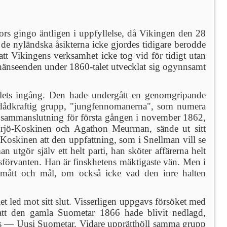
gfors gingo äntligen i uppfyllelse, då Vikingen den 28
de nyländska åsikterna icke gjordes tidigare berodde
 att Vikingens verksamhet icke tog vid för tidigt utan
a hänseenden under 1860-talet utvecklat sig ogynnsamt
-talets ingång. Den hade undergått en genomgripande
en dådkraftig grupp, "jungfennomanerna", som numera
nna sammanslutning för första gången i november 1862,
Yrjö-Koskinen och Agathon Meurman, sände ut sitt
Koskinen att den uppfattning, som i Snellman vill se
n utgör själv ett helt parti, han sköter affärerna helt
sförvanten. Han är finskhetens mäktigaste vän. Men i
ns mått och mål, om också icke vad den inre halten
et led mot sitt slut. Visserligen uppgavs försöket med
 att den gamla Suometar 1866 hade blivit nedlagd,
rets — Uusi Suometar. Vidare upprätthöll samma grupp