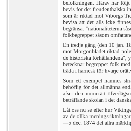
befolkningen. Härav har följt 
bevis för det freudenthalska 
som är riktad mot Viborgs Tidn
bevisa att det alls icke fin
begränsat "nationaliteterna s
folkbegreppet såsom omfattande
En tredje gång (den 10 jan. 18
mot Morgonbladet riktad polemi
de historiska förhållandena", y
betecknar begreppet folk med d
träda i harnesk för hvarje orät
Som ett exempel namnes strid
behöflig för det allmänna end
afser den numerärt öfverlägsna
beträffande skolan i det dansk
Låt oss nu se efter hur Viking
av de olika meningsriktningarn
—5 dec. 1874 det allra märkliga