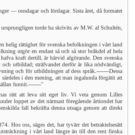
er — onsdagar och lördagar. Sista året, då formatet
le ursprungligen torde ha skrivits av M.W. af Schultén,
en helig rättighet för svenska befolkningen i vårt land
olkning utgör en endast så och så stor bråkdel af hela
 de hafva kraft dertill, är härvid afgörande. Den svenska
 och utbildad; sträfvandet derför är lika nödvändigt,
plysning och
för utbildningen af dess språk.-------Dessa
ärdeles i den mening, att man ingalunda förgätit att
llan funnit.-------"
as rätt att leva sitt eget liv. Vi veta genom Lilles
under loppet av det närmast föregående årtiondet har
enskilda fall bekräfta denna utsaga genom att direkt
74. Hos oss, säges det, har tyvärr det betraktelsesätt
tsträckning i vårt land längre än till den rent finska