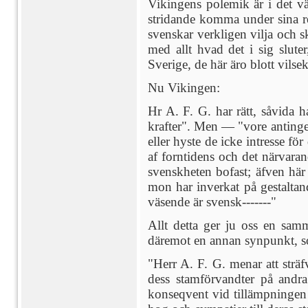
Vikingens polemik är i det v
stridande komma under sina rep
svenskar verkligen vilja och sk
med allt hvad det i sig slut
Sverige, de här äro blott vilse
Nu Vikingen:
Hr A. F. G. har rätt, såvida h
krafter". Men — "vore antinge
eller hyste de icke intresse fö
af forntidens och det närvaran
svenskheten bofast; äfven här
mon har inverkat på gestaltand
väsende är svensk-------"
Allt detta ger ju oss en sam
däremot en annan synpunkt, so
"Herr A. F. G. menar att sträf
dess stamförvandter på andra 
konseqvent vid tillämpningen a