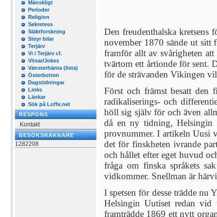
Mänskligt
Perioder
Religion
Sekretess
Den freudenthalska kretsens fö
Släktforskning
Steyr bilar
november 1870 sände ut sitt f
Terjärv
framför allt av svårigheten at
Vi i Terjärv r.f.
Vitsar/Jokes
tvärtom ett årtionde för sent.
Vänsterhänta (lista)
för de strävanden Vikingen vill
Österbotten
Dagstidningar
Först och främst besatt den 
Links
Länkar
radikaliserings- och differe
Sök på Loffe.net
höll sig själv för och även al
RESPONS
då en ny tidning, Helsingin
Kontakt
provnummer. I artikeln Uusi v
BESÖKSRÄKNARE
det för finskheten ivrande part
1282208
och hållet efter eget huvud o
fråga om finska språkets sak
vidkommer. Snellman är härvid
I spetsen för desse trädde nu 
Helsingin Uutiset redan vid
framträdde 1869 ett nytt orga