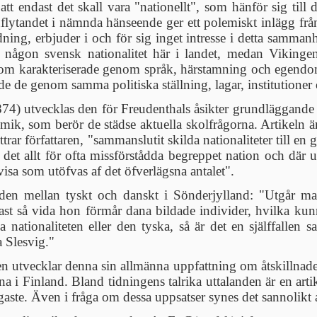
att endast det skall vara "nationellt", som hänför sig til
inflytandet i nämnda hänseende ger ett polemiskt inlägg fr
ing, erbjuder i och för sig inget intresse i detta samman
nes någon svensk nationalitet här i landet, medan Viking
åsom karakteriserade genom språk, härstamning och egendom
 de genom samma politiska ställning, lagar, institutioner 
74) utvecklas den för Freudenthals åsikter grundläggande å
k, som berör de städse aktuella skolfrågorna. Artikeln är
ttrar författaren, "sammanslutit skilda nationaliteter till en
et allt för ofta missförstådda begreppet nation och där un
tvisa som utöfvas af det öfverlägsna antalet".
en mellan tyskt och danskt i Sönderjylland: "Utgår man
ast så vida hon förmår dana bildade individer, hvilka ku
 nationaliteten eller den tyska, så är det en själffallen
a Slesvig."
en utvecklar denna sin allmänna uppfattning om åtskillnade
a i Finland. Bland tidningens talrika uttalanden är en arti
ste. Även i fråga om dessa uppsatser synes det sannolikt at