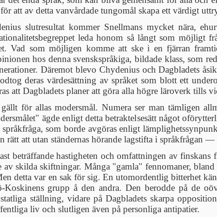
in för att av detta vanvårdade tungomål skapa ett värdigt ut
nius slutresultat kommer Snellmans mycket nära, ehur
ationalitetsbegreppet leda honom så långt som möjligt f
t. Vad som möjligen komme att ske i en fjärran framtid,
pinionen hos denna svenskspråkiga, bildade klass, som re
nerationer.
Däremot blevo Chydenius och Dagbladets åsikt
 godtog deras värdesättning av språket som blott ett unde
s att Dagbladets planer att göra alla högre läroverk tills vi
ch gällt för allas modersmål. Numera ser man tämligen a
ersmålet" ägde enligt detta betraktelsesätt något oförytterli
nsk språkfråga, som borde avgöras enligt lämplighetssynp
en rätt att utan ständernas hörande lagstifta i språkfrågan 
dast beträffande hastigheten och omfattningen av finskan
 av skilda skiftningar. Många "gamla" fennomaner, bland 
 detta var en sak för sig. En utomordentlig bitterhet känne
-Koskinens grupp å den andra. Den berodde på de oöverk
statliga ställning, vidare på Dagbladets skarpa opposition
fentliga liv och slutligen även på personliga antipatier.