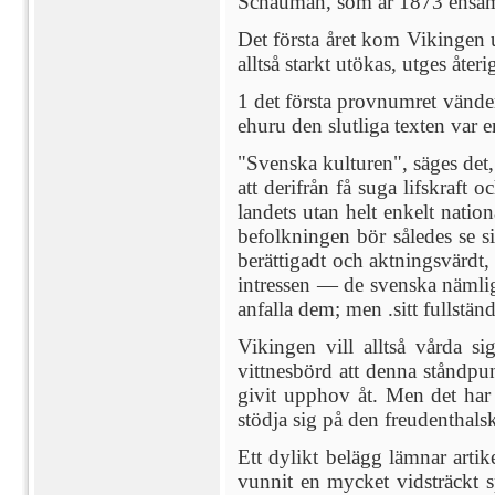
Schauman, som år 1873 ensa
Det första året kom Vikingen
alltså starkt utökas, utges åt
1 det första provnumret vänder 
ehuru den slutliga texten var 
"Svenska kulturen", säges det, 
att derifrån få suga lifskraft
landets utan helt enkelt nationa
befolkningen bör således se si
berättigadt och aktningsvärdt,
intressen — de svenska nämlig
anfalla dem; men .sitt fullständ
Vikingen vill alltså vårda si
vittnesbörd att denna ståndpu
givit upphov åt. Men det har 
stödja sig på den freudenthal
Ett dylikt belägg lämnar artik
vunnit en mycket vidsträckt sp