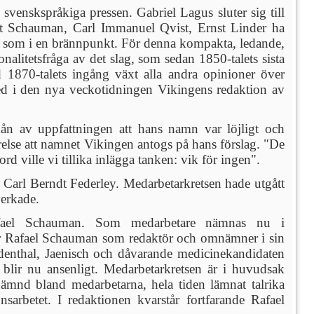
venskspråkiga pressen. Gabriel Lagus sluter sig till
t Schauman, Carl Immanuel Qvist, Ernst Linder ha
det som i en brännpunkt. För denna kompakta, ledande,
nalitetsfråga av det slag, som sedan 1850-talets sista
d 1870-talets ingång växt alla andra opinioner över
ed i den nya veckotidningen Vikingens redaktion av
mån av uppfattningen att hans namn var löjligt och
relse att namnet Vikingen antogs på hans förslag. "De
d ville vi tillika inlägga tanken: vik för ingen".
arl Berndt Federley. Medarbetarkretsen hade utgått
erkade.
afael Schauman. Som medarbetare nämnas nu i
r Rafael Schauman som redaktör och omnämner i sin
denthal, Jaenisch och dåvarande medicinekandidaten
 blir nu ansenligt. Medarbetarkretsen är i huvudsak
nämnd bland medarbetarna, hela tiden lämnat talrika
nsarbetet. I redaktionen kvarstår fortfarande Rafael