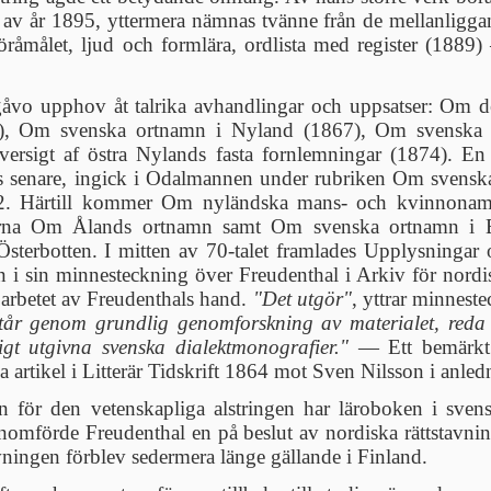
 av år 1895, yttermera nämnas tvänne från de mellanligga
råmålet, ljud och formlära, ordlista med register (1889)
åvo upphov åt talrika avhandlingar och uppsatser: Om d
), Om svenska ortnamn i Nyland (1867), Om svenska 
versigt af östra Nylands fasta fornlemningar (1874). 
senare, ingick i Odalmannen under rubriken Om svenskarne
82. Härtill kommer Om nyländska mans- och kvinnonamn 
garna Om Ålands ortnamn samt Om svenska ortnamn i E
terbotten. I mitten av 70-talet framlades Upplysningar 
n i sin minnesteckning över Freudenthal i Arkiv för nord
arbetet av Freudenthals hand.
"Det utgör"
, yttrar minnest
står genom grundlig genomforskning av materialet, reda 
igt utgivna svenska dialektmonografier."
— Ett bemärkt r
a artikel i Litterär Tidskrift 1864 mot Sven Nilsson i anle
n för den vetenskapliga alstringen har läroboken i sve
nomförde Freudenthal en på beslut av nordiska rättstavni
vningen förblev sedermera länge gällande i Finland.