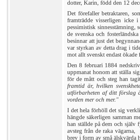
dotter, Karin, född den 12 de
Det förefaller betraktaren, s
framträdde visserligen icke
pessimistisk sinnesstämning, 
de svenska och fosterländska 
besinnar att just det begynnan
var styrkan av detta drag i ti
mot allt svenskt endast ökade f
Den 8 februari 1884 nedskriver
uppmanat honom att ställa sig
för de mått och steg han tagi
framtid är, hvilken svenskhe
utförbarheten af ditt förslag 
vorden mer och mer."
I det hela förhöll det sig ver
hängde säkerligen samman med
han ställde på dem och själv f
avsteg från de raka vägarna
brev i form av små älskvärda h