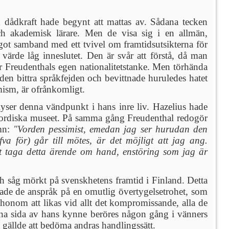
ch dådkraft hade begynt att mattas av. Sådana tecken
h akademisk lärare. Men de visa sig i en allmän,
got samband med ett tvivel om framtidsutsikterna för
värde låg inneslutet. Den är svår att förstå, då man
för Freudenthals egen nationalitetstanke. Men törhända
 den bittra språkfejden och bevittnade huruledes hatet
imism, är ofrånkomligt.
elyser denna vändpunkt i hans inre liv. Hazelius hade
r Nordiska museet. På samma gång Freudenthal redogör
amn:
"Vorden pessimist, emedan jag ser hurudan den
va för) går till mötes, är det möjligt att jag ang.
n att taga detta ärende om hand, enstöring som jag är
ch såg mörkt på svenskhetens framtid i Finland. Detta
ade de anspråk på en omutlig övertygelsetrohet, som
r honom att likas vid allt det kompromissande, alla de
a sida av hans kynne beröres någon gång i vänners
t gällde att bedöma andras handlingssätt.