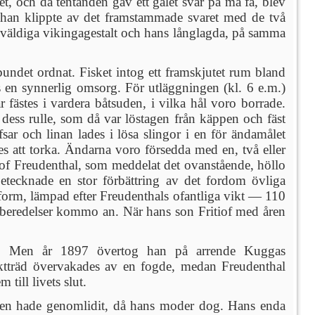
, och då tentanden gav ett galet svar på må få, blev
r han klippte av det framstammade svaret med de två
 väldiga vikingagestalt och hans långlagda, på samma
bundet ordnat. Fisket intog ett framskjutet rum bland
s en synnerlig omsorg. För utläggningen (kl. 6 e.m.)
fästes i vardera båtsuden, i vilka hål voro borrade.
dess rulle, som då var löstagen från käppen och fäst
fsar och linan lades i lösa slingor i en för ändamålet
 att torka. Ändarna voro försedda med en, två eller
itiof Freudenthal, som meddelat det ovanstående, höllo
betecknade en stor förbättring av det fordom övliga
a form, lämpad efter Freudenthals ofantliga vikt — 110
örberedelser kommo an. När hans son Fritiof med åren
. Men år 1897 övertog han på arrende Kuggas
ruktträd övervakades av en fogde, medan Freudenthal
ill livets slut.
omen hade genomlidit, då hans moder dog. Hans enda