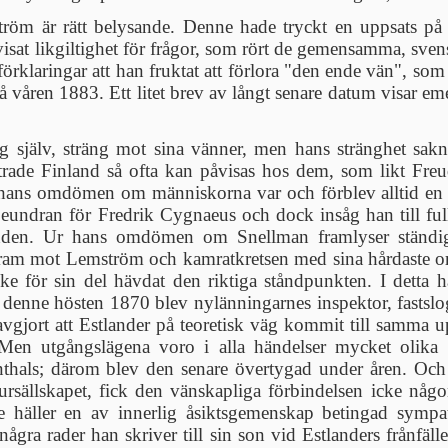
öm är rätt belysande. Denne hade tryckt en uppsats på f
isat likgiltighet för frågor, som rört de gemensamma, sven
förklaringar att han fruktat att förlora "den ende vän", so
åren 1883. Ett litet brev av långt senare datum visar emel
ig själv, sträng mot sina vänner, men hans stränghet sak
ttrade Finland så ofta kan påvisas hos dem, som likt Freud
ans omdömen om människorna var och förblev alltid en vä
 beundran för Fredrik Cygnaeus och dock insåg han till ful
anden. Ur hans omdömen om Snellman framlyser ständigt 
fram mot Lemström och kamratkretsen med sina hårdaste ord 
cke för sin del hävdat den riktiga ståndpunkten. I detta
 denne hösten 1870 blev nylänningarnes inspektor, fastslo
 avgjort att Estlander på teoretisk väg kommit till samma
e. Men utgångslägena voro i alla händelser mycket olika
thals; därom blev den senare övertygad under åren. Och
ursällskapet, fick den vänskapliga förbindelsen icke någo
ke häller en av innerlig åsiktsgemenskap betingad sympa
gra rader han skriver till sin son vid Estlanders frånfäl