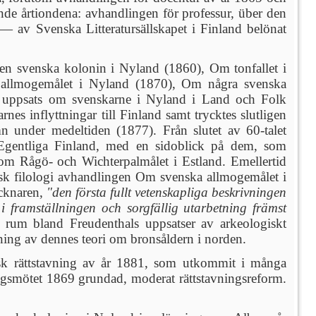
nde årtiondena: avhandlingen för professur, über den
 — av Svenska Litteratursällskapet i Finland belönat
en svenska kolonin i Nyland (1860), Om tonfallet i
allmogemålet i Nyland (1870), Om några svenska
En uppsats om svenskarne i Nyland i Land och Folk
s inflyttningar till Finland samt trycktes slutligen
under medeltiden (1877). Från slutet av 60-talet
gentliga Finland, med en sidoblick på dem, som
om Rågö- och Wichterpalmålet i Estland. Emellertid
isk filologi avhandlingen Om svenska allmogemålet i
ecknaren,
"den första fullt vetenskapliga beskrivningen
i framställningen och sorgfällig utarbetning främst
um bland Freudenthals uppsatser av arkeologiskt
dning av dennes teori om bronsåldern i norden.
nsk rättstavning av år 1881, som utkommit i många
ngsmötet 1869 grundad, moderat rättstavningsreform.