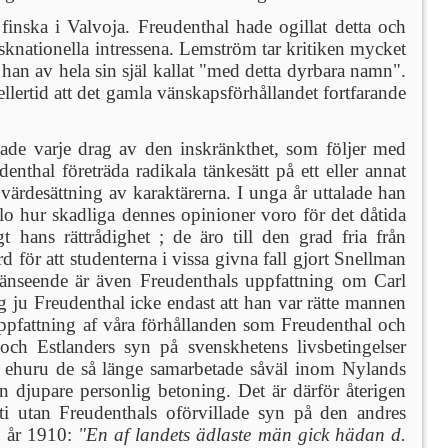
inska i Valvoja. Freudenthal hade ogillat detta och
sknationella intressena. Lemström tar kritiken mycket
m han av hela sin själ kallat "med detta dyrbara namn".
lertid att det gamla vänskapsförhållandet fortfarande
nade varje drag av den inskränkthet, som följer med
enthal företräda radikala tänkesätt på ett eller annat
rdesättning av karaktärerna. I unga år uttalade han
lo hur skadliga dennes opinioner voro för det dåtida
hans rättrådighet ; de äro till den grad fria från
för att studenterna i vissa givna fall gjort Snellman
 hänseende är även Freudenthals uppfattning om Carl
g ju Freudenthal icke endast att
han var rätte mannen
 uppfattning af våra förhållanden som Freudenthal och
 och Estlanders syn på svenskhetens livsbetingelser
 ehuru de så länge samarbetade såväl inom Nylands
n djupare personlig betoning. Det är därför återigen
ti utan Freudenthals oförvillade syn på den andres
le år 1910:
"En af landets ädlaste män gick hädan d.