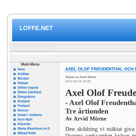
LOFFE.NET
Main Menu
AXEL OLOF FREUDENTHAL OCH D
Hem
Artiklar
Skrivet av Arvid Mörne
Böcker
2013-03-18 10:48
Debatt
Dikter (egna)
Axel Olof Freude
Dikter (andras)
Emigration
- Axel Olof Freudentha
Estland
Finland
Tre årtionden
Humor
Israel / Judarna
Av Arvid Mörne
Kort-Nytt
Kåserier
Den skildring vi mäktat giva
Maria Åkerblom m.fl.
Mikael Käld
lärarens verksamhet kräver 