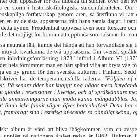
ter och uppsatser för oss tillbaka till studien över den
 en storm i historisk-filologiska studentfakulteten. Om
enskapliga författarskap genom åren, så återfinna vi rät
även en av de sista uppsatserna från hans gamla dagar: Fr
 detta kynne. Freudenthal uppvisar även som forskare och
orde det möjligt för honom att uppträda som talsman för en ny
a neutrala fält, kunde det hända att han förvandlade sig 
ant intryck kvarlämna de två uppsatserna Om svensk spr
en inledningsföreläsning 1873" införd i Album VI (1875
et hela förnimmer man en hårt spänd vilja att bryta väg fö
 en ny grund för den svenska kulturen i Finland. Sedd m
edskriver här de temperamentsfulla raderna:
"Följden af 
fvit. På senare tider har knappt nog något mera betydande 
t gjorda i recensioner i Sverige, och af språkkännare m
skulle anmärkningarne utan möda kunna mångdubblas. Ja, d
ar' ännu icke funnit vägen öfver bottenhafvet! Detta har
 frambragt sina i estetiskt af-seende så oändligt sköna,
dskt album är värd att bliva ihågkommen som en avspegl
 uppläst på nationens årsfest redan år 1862. Hultman f