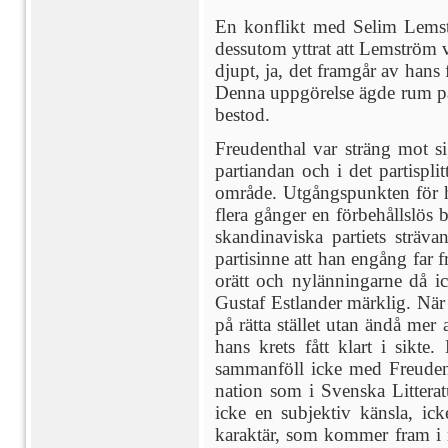
En konflikt med Selim Lemstr
dessutom yttrat att Lemström v
djupt, ja, det framgår av hans 
Denna uppgörelse ägde rum på v
bestod.
Freudenthal var sträng mot s
partiandan och i det partispli
område. Utgångspunkten för h
flera gånger en förbehållslös
skandinaviska partiets sträv
partisinne att han engång far 
orätt och nylänningarne då i
Gustaf Estlander märklig. När
på rätta stället utan ändå mer
hans krets fått klart i sikt
sammanföll icke med Freuden
nation som i Svenska Litterat
icke en subjektiv känsla, ic
karaktär, som kommer fram i nå