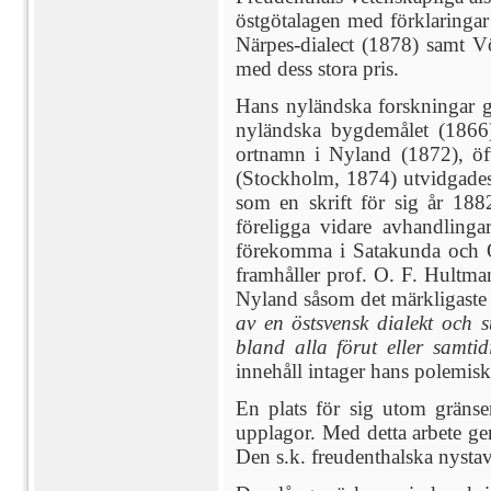
östgötalagen med förklaringar
Närpes-dialect (1878) samt Vö
med dess stora pris.
Hans nyländska forskningar g
nyländska bygdemålet (1866
ortnamn i Nyland (1872), öf
(Stockholm, 1874) utvidgades 
som en skrift för sig år 18
föreligga vidare avhandlin
förekomma i Satakunda och Ös
framhåller prof. O. F. Hultma
Nyland såsom det märkligaste 
av en östsvensk dialekt och 
bland alla förut eller samtid
innehåll intager hans polemisk
En plats för sig utom gränse
upplagor. Med detta arbete ge
Den s.k. freudenthalska nysta