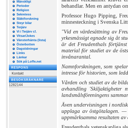
Mänskligt
behandlar. Men en antydan om 
Perioder
Religion
Sekretess
Professor Hugo Pipping, Freude
Släktforskning
minnesteckning i Svenska Litt
Steyr bilar
Terjärv
"Vid en värdesättning av Fre
Vi i Terjärv r.f.
Vitsar/Jokes
yrkesmässigt egnade sig åt stu
Vänsterhänta (lista)
är det Freudenthals förtjäns
Österbotten
Dagstidningar
material för studiet av de ös
Links
invånarantal.
Länkar
Sök på Loffe.net
Namnforskningen, som spelar 
RESPONS
intresse för historien, som le
Kontakt
BESÖKSRÄKNARE
Vården och studiet av de bild
1282144
avhandling 'Skiljaktigheter
landsmålsföreningens samma
Även undervisningen i nordisk
upplaga av östgötalagen. — —
uppmärksamma resultaten av a
Freudenthals vetenskapliga al