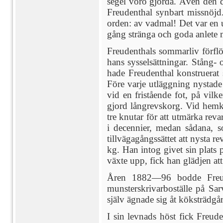
segel voro gjorda. Även den d
Freudenthal synbart missnöjd
orden: av vadmal! Det var en 
gång stränga och goda anlete m
Freudenthals sommarliv förflöt
hans sysselsättningar. Stång-
hade Freudenthal konstruerat 
Före varje utläggning nystade
vid en fristående fot, på vilk
gjord långrevskorg. Vid hemk
tre knutar för att utmärka rev
i decennier, medan sådana, s
tillvägagångssättet att nysta 
kg. Han intog givet sin plats
växte upp, fick han glädjen att
Åren 1882—96 bodde Freud
munsterskrivarboställe på Sa
själv ägnade sig åt köksträdgå
I sin levnads höst fick Freu