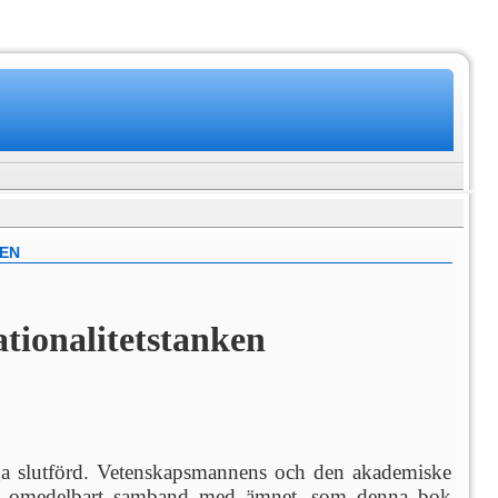
DEN
tionalitetstanken
liga slutförd. Vetenskapsmannens och den akademiske
ågot omedelbart samband med ämnet, som denna bok