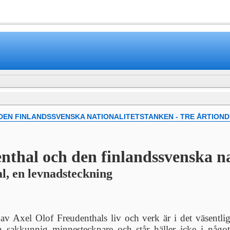
www.mamboteam.com
EN FINLANDSSVENSKA NATIONALITETSTANKEN - TRE ÅRTION
nthal och den finlandssvenska na
l, en levnadsteckning
 av Axel Olof Freudenthals liv och verk är i det väsent
en sakkunnig minnestecknare och står häller icke i n