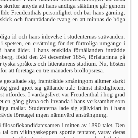
s skrifter antyda att hans andliga släktlinje går genom
yllde Freudenthals personlighet och bar hans gärning,
s skick och framträdande tvang en att minnas de höga
pliga id och hans inlevelse i studenternas strävanden.
spetsen, en ersättning för det förtroliga umgänge i
hans ålder. I hans enskilda förhållanden inträdde
nberg, född den 24 december 1854, författarinna på
 tyska språkets och litteraturens studium. Nu, hösten
ör att företaga en tre månaders bröllopsresa.
e gestaltade sig, framträdde småningom alltmer starkt
 grad gjort sig gällande utåt: främst ihärdigheten,
st utfördes. I vardagslivet var Freudenthal i hög grad
 det en gång givna och invanda i hans verksamhet som
liga mallar. Studenterna lade sig självklart in i hans
 krävde företaget ingen nämnvärd ansträngning.
 i filosofiekandidatexamen i mitten av 1890-talet. Den
al om vikingaskeppen sporde tentator, varav deras