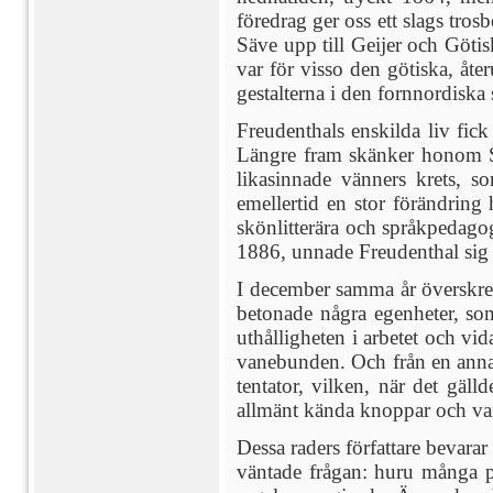
föredrag ger oss ett slags tros
Säve upp till Geijer och Götis
var för visso den götiska, åt
gestalterna i den fornnordiska 
Freudenthals enskilda liv fick
Längre fram skänker honom Sv
likasinnade vänners krets, s
emellertid en stor förändrin
skönlitterära och språkpedagog
1886, unnade Freudenthal sig f
I december samma år överskred 
betonade några egenheter, so
uthålligheten i arbetet och vi
vanebunden. Och från en annan
tentator, vilken, när det gäll
allmänt kända knoppar och var 
Dessa raders författare bevara
väntade frågan: huru många p