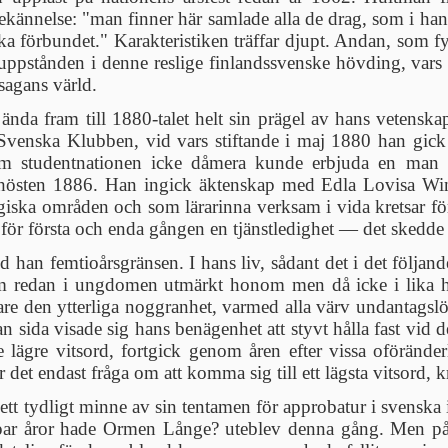
bekännelse: "man finner här samlade alla de drag, som i han
ka förbundet." Karakteristiken träffar djupt. Andan, som f
eruppstånden i denne reslige finlandssvenske hövding, var
sagans värld.
 ända fram till 1880-talet helt sin prägel av hans vetenska
enska Klubben, vid vars stiftande i maj 1880 han gick i 
om studentnationen icke dåmera kunde erbjuda en man i 
g hösten 1886. Han ingick äktenskap med Edla Lovisa Wi
iska områden och som lärarinna verksam i vida kretsar för
ör första och enda gången en tjänstledighet — det skedde f
han femtioårsgränsen. I hans liv, sådant det i det följand
m redan i ungdomen utmärkt honom men då icke i lika hög
dare den ytterliga noggranhet, varmed alla värv undantagslö
 sida visade sig hans benägenhet att styvt hålla fast vid
de lägre vitsord, fortgick genom åren efter vissa oföränder
det endast fråga om att komma sig till ett lägsta vitsord,
r ett tydligt minne av sin tentamen för approbatur i svenska
ar åror hade Ormen Långe? uteblev denna gång. Men på t