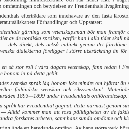
omfattningen och betydelsen av Freudenthals livsgärning 
nthals efterträdare som innehavare av den fasta lärostole
eratursällskapets Förhandlingar och Uppsatser:
udenthals gärning som vetenskapsman bör man framför al
diet av de nordiska språken, varför han i alla tider skall
t — dels direkt, dels också indirekt genom det föredöme
tsvenska dialekterna föreligger i större utsträckning än
en så stor roll i våra dagars vetenskap, fann redan i F
dde honom in på detta gebit.
ades svenska språk låg honom icke mindre om hjärtat än s
 mellan finländska svenskan och rikssvenskan'. Materia
nträden 1893—1899 under Freudenthals ordförandeskap.
a språk har Freudenthal gagnat, detta närmast genom sin 
 Alltid kommer man att rosa pålitligheten av de faktis
ndra forskares arbeten, samt hans sunda omdöme och klar
string ägde ett betydande omfång. Av hans större verk bö