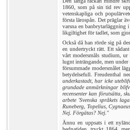
Den långa räckan mindre skrif
1860, som på sin tid rev upp
vetenskapliga och populärvet
första lärospån. Det präglar 
varsna en banbrytarläggning i
likgiltighet för tadlet, som gj
Också då han rörde sig på dess
en undertryckt rätt. Ett såd
vårt modersmåls studium, ur 
lugnt inträngande, men under d
försummade modersmålet lägga
betydelsefull. Freudenthal n
underkastadt, har icke utebli
grundade anmärkningar blifvi
recensenter kan förutsätta, 
arbete 'Svenska språkets lag
Runeberg, Topelius, Cygnaeus,
Nej. Förgätas? Nej."
Ännu en uppsats i ett nylän
hednatiden, tryckt 1864, men