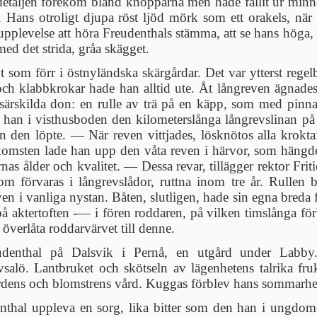
etaljen förekom bland knopparna men hade fallit ur minnet
. Hans otroligt djupa röst ljöd mörk som ett orakels, nä
upplevelse att höra Freudenthals stämma, att se hans höga,
ed det strida, gråa skägget.
 som förr i östnyländska skärgårdar. Det var ytterst regel
 och klabbkrokar hade han alltid ute. Åt långreven ägnade
särskilda don: en rulle av trä på en käpp, som med pinnar 
 han i visthusboden den kilometerslånga långrevslinan på 
en den löpte. — När reven vittjades, lösknötos alla krokta
omsten lade han upp den våta reven i härvor, som hängdes
arnas ålder och kvalitet. — Dessa revar, tillägger rektor Fr
om förvaras i långrevslådor, ruttna inom tre år. Rullen 
reven i vanliga nystan. Båten, slutligen, hade sin egna bred
 på aktertoften -— i fören roddaren, på vilken timslånga f
 överlåta roddarvärvet till denne.
enthal på Dalsvik i Pernå, en utgård under Labby
rvsalö. Lantbruket och skötseln av lägenhetens talrika f
rdens och blomstrens vård. Kuggas förblev hans sommarhem t
denthal uppleva en sorg, lika bitter som den han i ungd