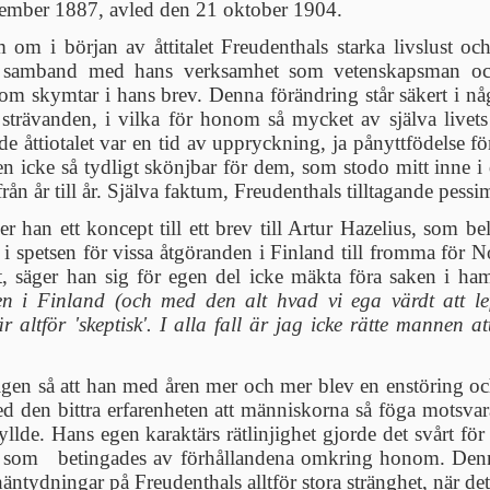
cember 1887, avled den 21 oktober 1904.
om om i början av åttitalet Freudenthals starka livslust o
 i samband med hans verksamhet som vetenskapsman oc
som skymtar i hans brev. Denna förändring står säkert i nå
strävanden, i vilka för honom så mycket av själva livets 
de åttiotalet var en tid av uppryckning, ja pånyttfödelse 
den icke så tydligt skönjbar för dem, som stodo mitt inne i
rån år till år. Själva faktum, Freudenthals tilltagande pess
 han ett koncept till ett brev till Artur Hazelius, som b
 i spetsen för vissa åtgöranden i Finland till fromma fö
t, säger han sig för egen del icke mäkta föra saken i h
ten i Finland (och med den alt hvad vi ega värdt att lef
är altför 'skeptisk'. I alla fall är jag icke rätte manne
kligen så att han med åren mer och mer blev en enstöring o
 den bittra erfarenheten att människorna så föga motsvar
yllde. Hans egen karaktärs rätlinjighet gjorde det svårt fö
, som betingades av förhållandena omkring honom. Denn
äntydningar på Freudenthals alltför stora stränghet, när de