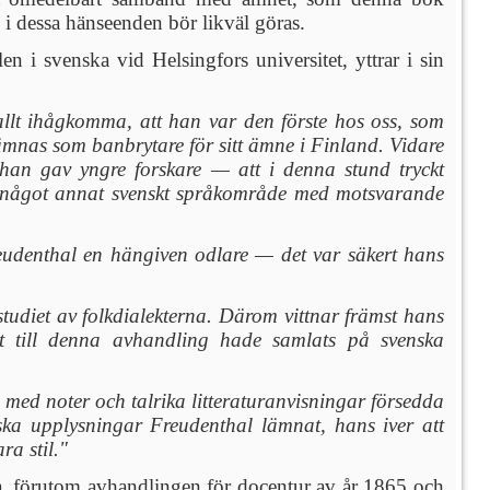
i dessa hänseenden bör likväl göras.
n i svenska vid Helsingfors universitet, yttrar i sin
lt ihågkomma, att han var den förste hos oss, som
 nämnas som banbrytare för sitt ämne i Finland. Vidare
 han gav yngre forskare — att i denna stund tryckt
 för något annat svenskt språkområde med motsvarande
reudenthal en hängiven odlare — det var säkert hans
tudiet av folkdialekterna. Därom vittnar främst hans
let till denna avhandling hade samlats på svenska
med noter och talrika litteraturanvisningar försedda
ka upplysningar Freudenthal lämnat, hans iver att
a stil."
ra, förutom avhandlingen för docentur av år 1865 och