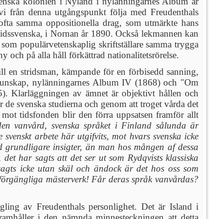
 svenska kolonien i Nyland i nylänningarnes Album år
 vi från denna utgångspunkt följa med Freudenthals
t ofta samma oppositionella drag, som utmärkte hans
amtidssvenska, i Nornan år 1890. Också lekmannen kan
 som populärvetenskaplig skriftställare samma trygga
 och på alla håll förkättrad nationalitetsrörelse.
till en stridsman, kämpande för en förbisedd sanning,
åkkunskap, nylänningarnes Album IV (1868) och "Om
). Klarläggningen av ämnet är objektivt hållen och
r de svenska studierna och genom att troget vårda det
ot tidsfonden blir den förra uppsatsen framför allt
den vanvård, svenska språket i Finland sålunda är
svenskt arbete här utgifvits, mot hvars svenska icke
ed grundligare insigter, än man hos mången af dessa
et har sagts att det ser ut som Rydqvists klassiska
 sagts icke utan skäl och ändock är det hos oss som
 oförgängliga mästerverk! Får deras språk vanvårdas?
ing av Freudenthals personlighet. Det är Island i
ramhåller i den nämnda minnesteckningen att detta